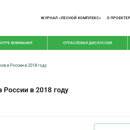
ЖУРНАЛ «ЛЕСНОЙ КОМПЛЕКС»
О ПРОЕКТЕ
ЕНТРЕ ВНИМАНИЯ
ОТРАСЛЕВАЯ ДИСКУССИЯ
ов в России в 2018 году
РУБРИКИ
Я ПЕРЕРАБОТКА
НОВОСТИ
 России в 2018 году
Е
КРУПНЫМ ПЛАНОМ
ОЕ ДОМОСТРОЕНИЕ
ВЗГЛЯД ИЗНУТРИ
 ПРОИЗВОДСТВО
В ЦЕНТРЕ ВНИМАНИЯ
 ДРЕВЕСИНЫ
ПРЕДПРИЯТИЯ ЛПК