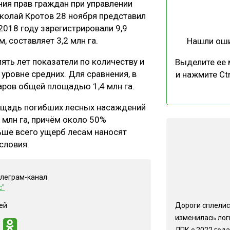
ия прав граждан при управлении
ЕВЕСИНЫ
РЫНОК
колай Кротов 28 ноября представил
ПРОИЗВОДСТВО
ТЕХНОЛОГИИ
2018 году зарегистрировали 9,9
 составляет 3,2 млн га.
Нашли ош
ОТРАСЛЕВАЯ ДИСКУССИЯ
ять лет показатели по количеству и
Выделите ее
уровне средних. Для сравнения, в
и нажмите Ctr
аров общей площадью 1,4 млн га.
лощадь погибших лесных насаждений
 млн га, причём около 50%
КАЛЕНДАРЬ ВЫСТАВОК
ьше всего ущерб лесам наносят
словия.
елеграм-канал
с"
Дороги сплелис
ей
изменилась лог
ЛПК с 2022 года