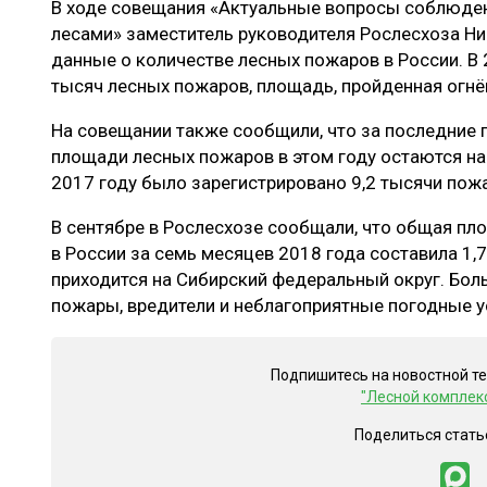
В ходе совещания «Актуальные вопросы соблюден
ЛЕСОВОССТАНОВЛЕНИЕ И ЗАЩИТА
СУШКА ДР
лесами» заместитель руководителя Рослесхоза Ни
ЛОГИСТИКА
МЕБЕЛЬНОЕ 
данные о количестве лесных пожаров в России. В 
тысяч лесных пожаров, площадь, пройденная огнём,
ПРОИЗВОДСТВО ДРЕВЕСНЫХ ПЛИТ
На совещании также сообщили, что за последние п
ЦБП
площади лесных пожаров в этом году остаются на 
2017 году было зарегистрировано 9,2 тысячи пож
ЭКСПЕРТНОЕ МНЕНИЕ
В сентябре в Рослесхозе сообщали, что общая п
в России за семь месяцев 2018 года составила 1,7
приходится на Сибирский федеральный округ. Бол
пожары, вредители и неблагоприятные погодные у
Подпишитесь на новостной т
"Лесной комплек
Поделиться стать