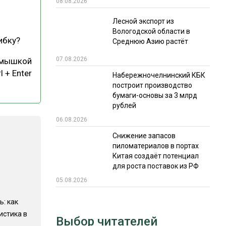
08.08.2026
РЫНКИ СБЫТА
Лесной экспорт из
Вологодской области в
В УСЛОВИЯХ САНКЦИЙ
ибку?
Среднюю Азию растёт
07.08.2026
 мышкой
l + Enter
Набережночелнинский КБК
построит производство
бумаги-основы за 3 млрд
рублей
06.08.2026
ИТОГИ МЕРОПРИЯТИЙ
Снижение запасов
пиломатериалов в портах
Китая создаёт потенциал
для роста поставок из РФ
05.08.2026
ь: как
истика в
Выбор читателей