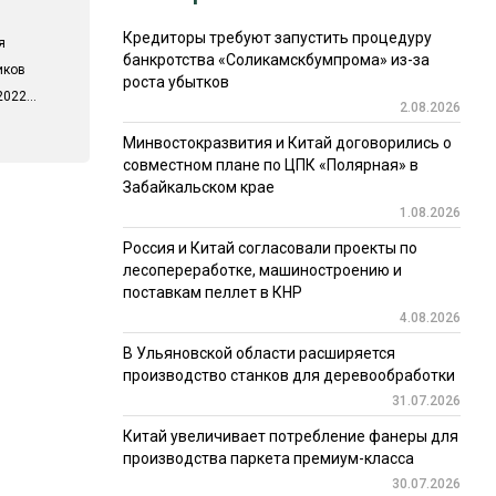
Кредиторы требуют запустить процедуру
я
банкротства «Соликамскбумпрома» из-за
иков
роста убытков
022...
2.08.2026
Минвостокразвития и Китай договорились о
совместном плане по ЦПК «Полярная» в
Забайкальском крае
1.08.2026
Россия и Китай согласовали проекты по
лесопереработке, машиностроению и
поставкам пеллет в КНР
4.08.2026
В Ульяновской области расширяется
производство станков для деревообработки
31.07.2026
Китай увеличивает потребление фанеры для
производства паркета премиум-класса
30.07.2026