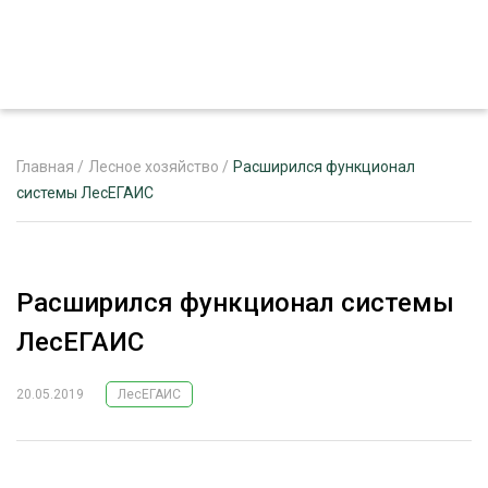
Главная
/
Лесное хозяйство
/
Расширился функционал
системы ЛесЕГАИС
ЖУРНАЛ «ЛЕСНОЙ КОМПЛЕКС»
О ПРОЕКТЕ
Расширился функционал системы
РЕКЛАМОДАТЕЛЯМ
ЛесЕГАИС
20.05.2019
ЛесЕГАИС
ЛЕСНОЕ ХОЗЯЙСТВО
ЭКСПЕРТНОЕ МНЕНИЕ
ЛЕСОЗАГОТОВКА