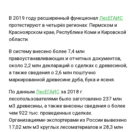
ОБРАБОТКА ДРЕВЕСИНЫ
В 2019 году расширенный функционал
ЛесЕГАИС
ЦИФРОВАЯ СРЕДА
РУБРИКИ
протестируют в четырёх регионах: Пермском и
БИОЭНЕРГЕТИКА
Красноярском крае, Республике Коми и Кировской
ТЕМАТИЧЕСКИЕ ПРОЕКТЫ
области.
ЛЕСОВОССТАНОВЛЕНИЕ И ЗАЩИТА
ЛОГИСТИКА
В систему внесено более 7,4 млн
ПОДБОРКИ СТАТЕЙ
правоустанавливающих и отчетных документов,
ПРОИЗВОДСТВО ДРЕВЕСНЫХ ПЛИТ
около 2,2 млн деклараций о сделках с древесиной,
ЦБП
а также сведения о 2,6 млн поштучно
маркированной древесине дуба, бука и ясеня.
КОМПЛЕКСНАЯ ПЕРЕРАБОТКА
По данным
ЛесЕГАИС
за 2018 г.
лесопользователями было заготовлено 237 млн
ЛЕСОПИЛЕНИЕ
м3 древесины, а также внесены сведения о более
ДЕРЕВЯННОЕ ДОМОСТРОЕНИЕ
чем 922 тыс. проведенных сделках.
Организациями-экспортерами из России вывезено
БЕЗОПАСНОЕ ПРОИЗВОДСТВО
17,02 млн м3 круглых лесоматериалов и 28,3 млн
СОРТИРОВКА ДРЕВЕСИНЫ