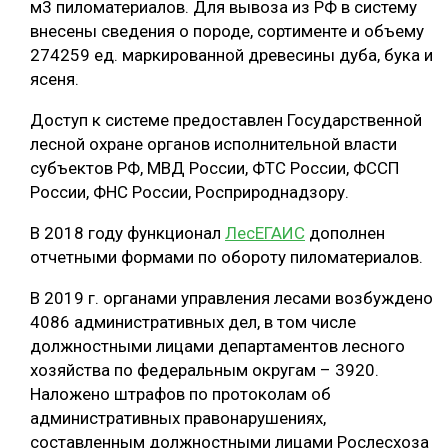
м3 пиломатериалов. Для вывоза из РФ в систему
внесены сведения о породе, сортименте и объему
СУШКА ДРЕВЕСИНЫ
274259 ед. маркированной древесины дуба, бука и
МЕБЕЛЬНОЕ ПРОИЗВОДСТВО
ясеня.
Доступ к системе предоставлен Государственной
лесной охране органов исполнительной власти
субъектов РФ, МВД России, ФТС России, ФССП
России, ФНС России, Росприроднадзору.
В 2018 году функционал
ЛесЕГАИС
дополнен
отчетными формами по обороту пиломатериалов.
В 2019 г. органами управления лесами возбуждено
4086 административных дел, в том числе
должностными лицами департаментов лесного
хозяйства по федеральным округам – 3920.
Наложено штрафов по протоколам об
административных правонарушениях,
составленным должностными лицами Рослесхоза