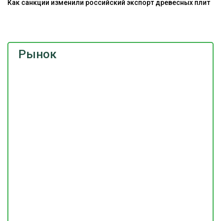
Как санкции изменили российский экспорт древесных плит
А
Рынок