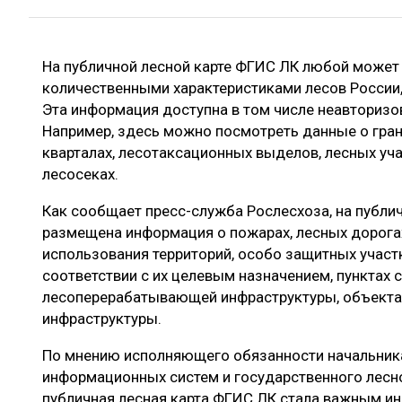
ЛЕСОВОССТАНОВЛЕНИЕ И ЗАЩИТА
СУШКА ДР
ЛОГИСТИКА
МЕБЕЛЬНОЕ 
На публичной лесной карте ФГИС ЛК любой может
ПРОИЗВОДСТВО ДРЕВЕСНЫХ ПЛИТ
количественными характеристиками лесов России,
ЦБП
Эта информация доступна в том числе неавториз
Например, здесь можно посмотреть данные о гран
кварталах, лесотаксационных выделов, лесных учас
лесосеках.
ЭКСПЕРТНОЕ МНЕНИЕ
Как сообщает пресс-служба Рослесхоза, на публич
размещена информация о пожарах, лесных дорога
использования территорий, особо защитных участк
соответствии с их целевым назначением, пунктах
лесоперерабатывающей инфраструктуры, объектах
инфраструктуры.
По мнению исполняющего обязанности начальника
информационных систем и государственного лесно
публичная лесная карта ФГИС ЛК стала важным и