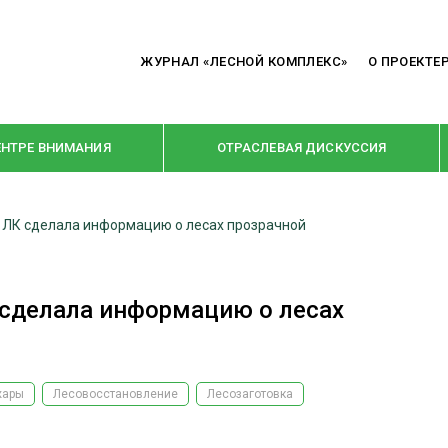
ЖУРНАЛ «ЛЕСНОЙ КОМПЛЕКС»
О ПРОЕКТЕ
ЕНТРЕ ВНИМАНИЯ
ОТРАСЛЕВАЯ ДИСКУССИЯ
 ЛК сделала информацию о лесах прозрачной
РУБРИКИ
Я ПЕРЕРАБОТКА
НОВОСТИ
 сделала информацию о лесах
Е
КРУПНЫМ ПЛАНОМ
ОЕ ДОМОСТРОЕНИЕ
ВЗГЛЯД ИЗНУТРИ
 ПРОИЗВОДСТВО
В ЦЕНТРЕ ВНИМАНИЯ
жары
Лесовосстановление
Лесозаготовка
 ДРЕВЕСИНЫ
ПРЕДПРИЯТИЯ ЛПК