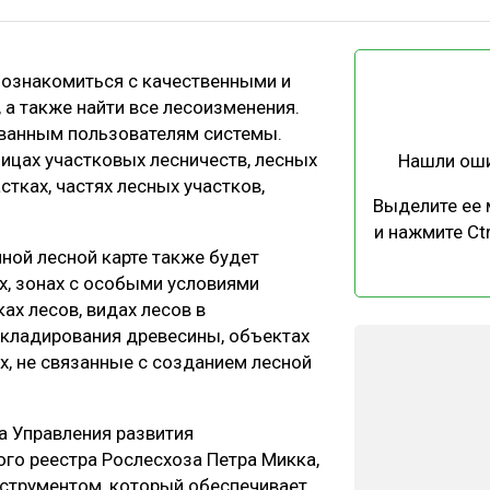
ЕВЕСИНЫ
РЫНОК
ПРОИЗВОДСТВО
ТЕХНОЛОГИИ
 ознакомиться с качественными и
ОТРАСЛЕВАЯ ДИСКУССИЯ
 а также найти все лесоизменения.
ованным пользователям системы.
ицах участковых лесничеств, лесных
Нашли ош
тках, частях лесных участков,
Выделите ее
и нажмите Ctr
ной лесной карте также будет
КАЛЕНДАРЬ ВЫСТАВОК
х, зонах с особыми условиями
ах лесов, видах лесов в
 складирования древесины, объектах
, не связанные с созданием лесной
 Управления развития
го реестра Рослесхоза Петра Микка,
нструментом, который обеспечивает