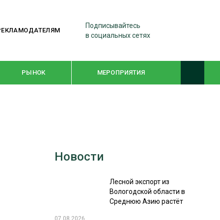
Подписывайтесь
РЕКЛАМОДАТЕЛЯМ
в социальных сетях
РЫНОК
МЕРОПРИЯТИЯ
ТЕМАТИЧЕСКИЕ ПРОЕКТЫ
ЛЕСДРЕВМАШ 2022
Новости
WOODEX-2021
Лесной экспорт из
ПОДБОРКИ СТАТЕЙ
Вологодской области в
Среднюю Азию растёт
СУШКА ДРЕВЕСИНЫ
07.08.2026