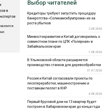
Выбор читателей
м
сов в
Кредиторы требуют запустить процедуру
экспертов
банкротства «Соликамскбумпрома» из-за
роста убытков
 является
2.08.2026
лью
Минвостокразвития и Китай договорились о
.
совместном плане по ЦПК «Полярная» в
Забайкальском крае
1.08.2026
В Ульяновской области расширяется
производство станков для деревообработки
31.07.2026
Россия и Китай согласовали проекты по
лесопереработке, машиностроению и
поставкам пеллет в КНР
4.08.2026
Первый брусовой дом на 13 квартир будет
построен в Хабаровском крае до конца года