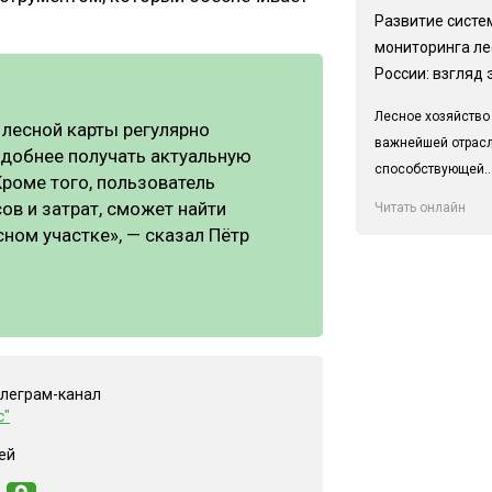
Развитие систе
мониторинга ле
России: взгляд 
Лесное хозяйство
 лесной карты регулярно
важнейшей отрас
удобнее получать актуальную
способствующей..
роме того, пользователь
ов и затрат, сможет найти
Читать онлайн
ном участке», — сказал Пётр
елеграм-канал
с"
ей