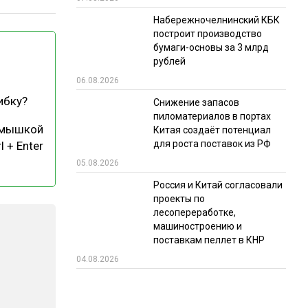
Набережночелнинский КБК
РЫНКИ СБЫТА
построит производство
В УСЛОВИЯХ САНКЦИЙ
бумаги-основы за 3 млрд
рублей
06.08.2026
ибку?
Снижение запасов
пиломатериалов в портах
 мышкой
Китая создаёт потенциал
для роста поставок из РФ
l + Enter
05.08.2026
ИТОГИ МЕРОПРИЯТИЙ
Россия и Китай согласовали
проекты по
лесопереработке,
машиностроению и
поставкам пеллет в КНР
04.08.2026