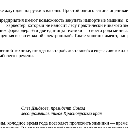
.
же ждут для погрузки в вагоны. Простой одного вагона оценивае
предприятия имеют возможность закупать импортные машины, ко
 — харвестер, который не наносит лесу практически никакого эко
 ним форвардер. Эти две единицы техники — своего рода мини-л
сыщенная всевозможной электроникой. Такие машины имеют, на
енной технике, иногда на старой, доставшейся ещё с советских
рабочего времени.
Олег Дзидзоев, президент Союза
лесопромышленников Красноярского края
ны, холодное время года позволяет проложить зимники — време