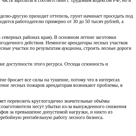
т часть зарплаты в соответствии с Трудовым кодексом РФ, но и
еделю-другую приходит оттепель, грунт начинает проседать под
одится работодателю примерно от 30 до 50 тысяч рублей, а
в северных районах края). В основном летние заготовки
логодичного действия. Немногие арендаторы лесных участков
есные участки по результатам аукциона, строить лесные дороги
ие доступности этого ресурса. Отсюда сезонность и
тие бросает все силы на тушение, потому что в интересах
тушение лесных пожаров арендаторам возникают проблемы, в
ляет перевозить круглогодично значительные объёмы
есозаготовители несут убытки из-за вынужденного снижения
афов за превышение допустимой нагрузки, и никто из
еребойную рентабельную работу лесного бизнеса.