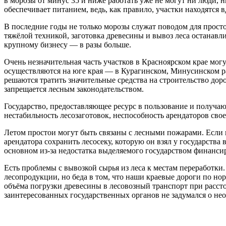
в морозы от минус 35 и ниже работать уже не могут ни люди, н
обеспечивает питанием, ведь, как правило, участки находятся в
В последние годы не только морозы служат поводом для простое
тяжёлой техникой, заготовка древесины и вывоз леса останавли
крупному бизнесу — в разы больше.
Очень незначительная часть участков в Красноярском крае могу
осуществляются на юге края — в Курагинском, Минусинском ра
решаются тратить значительные средства на строительство дор
запрещается лесным законодательством.
Государство, предоставляющее ресурс в пользование и получающ
нестабильность лесозаготовок, неспособность арендаторов сво
Летом простои могут быть связаны с лесными пожарами. Если гд
арендатора сохранить лесосеку, которую он взял у государств
основном из-за недостатка выделяемого государством финанси
Есть проблемы с вывозкой сырья из леса к местам переработки
лесопродукции, но беда в том, что наши краевые дороги по но
объёма погрузки древесины в лесовозный транспорт при расст
заинтересованных государственных органов не задумался о не