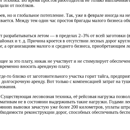
и техника. Во время простоя работодатель не только выплачивае
дали от посёлков.
в, но и глобальное потепление. Так, уже в феврале иногда на н
вается. Между тем один час простоя бригады малого бизнеса обх
т разрабатываться летом — в пределах 2–3% от всей заготовки (
йонах и т. д. Причина кроется в отсутствии лесных дорог круг
ог, а организациям малого и среднего бизнеса, приобретающим л
ее за это плату, никак не участвует и не стимулирует обеспечен
евременно вносить арендную плату.
е-то близко от заготовительного участка горит тайга, предприя
а в долгосрочную аренду. Вот только с компенсацией затрат на 
рования.
. Существующая лесовозная техника, её рейсовая нагрузка позво
рмативам не в состоянии выдерживать такие нагрузки. Годами л
ояниях вывозки зачастую уже более 200 километров, уплаты штр
обходимости реконструкции дорог, способных обеспечивать бесп