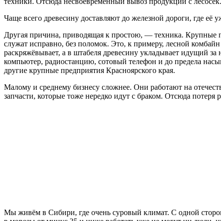
техники. Отсюда несвоевременный вывоз продукции с лесосек
Чаще всего древесину доставляют до железной дороги, где её у
Другая причина, приводящая к простою, — техника. Крупные 
служат исправно, без поломок. Это, к примеру, лесной комбайн
раскряжёвывает, а в штабеля древесину укладывает идущий за
компьютер, радиостанцию, сотовый телефон и до предела на
другие крупные предприятия Красноярского края.
Малому и среднему бизнесу сложнее. Они работают на отечеств
запчасти, которые тоже нередко идут с браком. Отсюда потеря 
Мы живём в Сибири, где очень суровый климат. С одной сторо