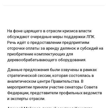
ОБРАБОТКА ДРЕВЕСИНЫ
ЦИФРОВАЯ СРЕДА
РУБРИКИ
БИОЭНЕРГЕТИКА
На фоне царящего в отрасли кризиса власти
ТЕМАТИЧЕСКИЕ ПРОЕКТЫ
ЛЕСОВОССТАНОВЛЕНИЕ И ЗАЩИТА
обсуждают очередные меры поддержки ЛПК.
ЛОГИСТИКА
Речь идёт о предоставлении предприятиям
ПОДБОРКИ СТАТЕЙ
отсрочки оплаты за аренду делянок и субсидий на
ПРОИЗВОДСТВО ДРЕВЕСНЫХ ПЛИТ
приобретение комплектующих для
ЦБП
деревообрабатывающего оборудования.
Данные предложения были озвучены в рамках
КОМПЛЕКСНАЯ ПЕРЕРАБОТКА
стратегической сессии, которая состоялась в
ЛЕСОПИЛЕНИЕ
аналитическом центре Правительства. В
мероприятии приняли участие сенаторы Совета
ДЕРЕВЯННОЕ ДОМОСТРОЕНИЕ
Федерации, представители профильных ведомств
БЕЗОПАСНОЕ ПРОИЗВОДСТВО
и эксперты отрасли.
СОРТИРОВКА ДРЕВЕСИНЫ