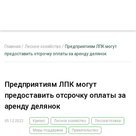
Главная
/
Лесное хозяйство
/
Предприятиям ЛПК могут
предоставить отсрочку оплаты за аренду делянок
ЖУРНАЛ «ЛЕСНОЙ КОМПЛЕКС»
О ПРОЕКТЕ
Предприятиям ЛПК могут
РЕКЛАМОДАТЕЛЯМ
предоставить отсрочку оплаты за
аренду делянок
05.12.2022
Кризис
Лесное хозяйство
Лесозаготовка
ЛЕСНОЕ ХОЗЯЙСТВО
ЭКСПЕРТНОЕ МНЕНИЕ
Меры поддержки
Правительство
ЛЕСОЗАГОТОВКА