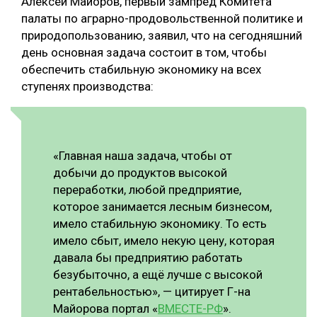
Алексей Майоров, первый зампред Комитета
палаты по аграрно-продовольственной политике и
СУШКА ДРЕВЕСИНЫ
природопользованию, заявил, что на сегодняшний
МЕБЕЛЬНОЕ ПРОИЗВОДСТВО
день основная задача состоит в том, чтобы
обеспечить стабильную экономику на всех
ступенях производства:
«Главная наша задача, чтобы от
добычи до продуктов высокой
переработки, любой предприятие,
которое занимается лесным бизнесом,
имело стабильную экономику. То есть
имело сбыт, имело некую цену, которая
давала бы предприятию работать
безубыточно, а ещё лучше с высокой
рентабельностью», — цитирует Г-на
Майорова портал «
ВМЕСТЕ-РФ
».