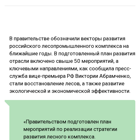
ОБРАБОТКА ДРЕВЕСИНЫ
ЦИФРОВАЯ СРЕДА
РУБРИКИ
БИОЭНЕРГЕТИКА
В правительстве обозначили векторы развития
ТЕМАТИЧЕСКИЕ ПРОЕКТЫ
ЛЕСОВОССТАНОВЛЕНИЕ И ЗАЩИТА
российского лесопромышленного комплекса на
ближайшие годы. В подготовленный план развития
ЛОГИСТИКА
ПОДБОРКИ СТАТЕЙ
отрасли включено свыше 50 мероприятий, а
ПРОИЗВОДСТВО ДРЕВЕСНЫХ ПЛИТ
ключевыми направлениями, как сообщила пресс-
служба вице-премьера РФ Виктории Абрамченко,
ЦБП
стали восстановление лесов, а также развитие
экологической и экономической эффективности.
КОМПЛЕКСНАЯ ПЕРЕРАБОТКА
ЛЕСОПИЛЕНИЕ
ДЕРЕВЯННОЕ ДОМОСТРОЕНИЕ
«Правительством подготовлен план
БЕЗОПАСНОЕ ПРОИЗВОДСТВО
мероприятий по реализации стратегии
развития лесного комплекса.
СОРТИРОВКА ДРЕВЕСИНЫ