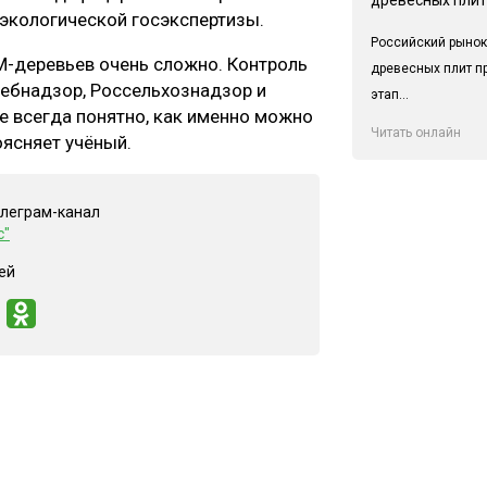
экологической госэкспертизы.
Российский рынок
М-деревьев очень сложно. Контроль
древесных плит п
ребнадзор, Россельхознадзор и
этап...
е всегда понятно, как именно можно
Читать онлайн
оясняет учёный.
елеграм-канал
с"
ей