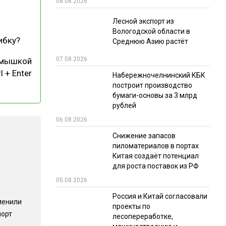
08.08.2026
РЫНКИ СБЫТА
Лесной экспорт из
Вологодской области в
В УСЛОВИЯХ САНКЦИЙ
ибку?
Среднюю Азию растёт
07.08.2026
 мышкой
l + Enter
Набережночелнинский КБК
построит производство
бумаги-основы за 3 млрд
рублей
06.08.2026
ИТОГИ МЕРОПРИЯТИЙ
Снижение запасов
пиломатериалов в портах
Китая создаёт потенциал
для роста поставок из РФ
05.08.2026
Россия и Китай согласовали
менили
проекты по
порт
лесопереработке,