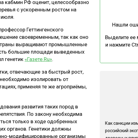
на кабмин РФ оценит, целесообразно
ЕВЕСИНЫ
РЫНОК
ревья с ускоренным ростом на
ПРОИЗВОДСТВО
ТЕХНОЛОГИИ
 июля.
Нашли ош
ОТРАСЛЕВАЯ ДИСКУССИЯ
профессор Геттингенского
решение своевременным, так как оно
Выделите ее
е страны выращивают промышленные
и нажмите Ctr
 есть большие площади выведенных
ил генетик
«Газете.Ru»
.
тки, отвечающие за быстрый рост,
КАЛЕНДАРЬ ВЫСТАВОК
я необходимо изолировать от
ациях, применяя те же агроприёмы,
едования развития таких пород в
епятствия. По закону необходима
ться только в ходе одобренных
Как санкции из
их органов. Генетики должны
российский экс
енно-модифицированные организмы
древесных плит