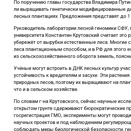
По поручению главы государства Владимира Пути
ЛЕСОВОССТАНОВЛЕНИЕ И ЗАЩИТА
СУШКА ДР
ли выращивать генетически модифицированные де
ЛОГИСТИКА
МЕБЕЛЬНОЕ 
лесных плантациях. Предложения представят до 1
ПРОИЗВОДСТВО ДРЕВЕСНЫХ ПЛИТ
Руководитель лаборатории лесной геномики СФУ, 
университета Константин Крутовский считает это 
ЦБП
убережёт от вырубки естественные леса. Многи
леса плантационным способом, и в РФ для этого
из сельскохозяйственного оборота земель, поясн
ЭКСПЕРТНОЕ МНЕНИЕ
Учёные могут встроить в ДНК лесных культур учас
устойчивость к вредителям и засухе. Эти растени
природных лесов, поэтому их выращивают на плант
что и в сельском хозяйстве.
По словам г-на Крутовского, сейчас научные иссл
открытом грунте сдерживают бюрократические пр
госрегистрация ГМО, эксперименты могут проводи
научных проектов и под наблюдением регулирующ
соблюдать меры биологической безопасности, г