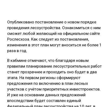
ОБРАБОТКА ДРЕВЕСИНЫ
ЦИФРОВАЯ СРЕДА
РУБРИКИ
Опубликовано постановление о новом порядке
БИОЭНЕРГЕТИКА
проведения лесоустройства. Ознакомиться с ним
ТЕМАТИЧЕСКИЕ ПРОЕКТЫ
ЛЕСОВОССТАНОВЛЕНИЕ И ЗАЩИТА
сможет любой желающий на официальном сайте
Рослесхоза. Как следует из постановления,
ЛОГИСТИКА
изменения в этот план могут вноситься не более 1
ПОДБОРКИ СТАТЕЙ
ПРОИЗВОДСТВО ДРЕВЕСНЫХ ПЛИТ
раза в год.
ЦБП
В кабмине отмечают, что благодаря новым
правилам планирование лесоустроительных работ
КОМПЛЕКСНАЯ ПЕРЕРАБОТКА
станет прозрачнее и проходить оно будет в два
этапа. На первом регионы сформируют
ЛЕСОПИЛЕНИЕ
предложения по включению в план лесных
ДЕРЕВЯННОЕ ДОМОСТРОЕНИЕ
участков с учётом приоритетных инвестпроектов.
И уже на основании данных предложений
БЕЗОПАСНОЕ ПРОИЗВОДСТВО
впоследствии будет составлен единый
СОРТИРОВКА ДРЕВЕСИНЫ
федеральный план лесоустройства на 10 лет, в