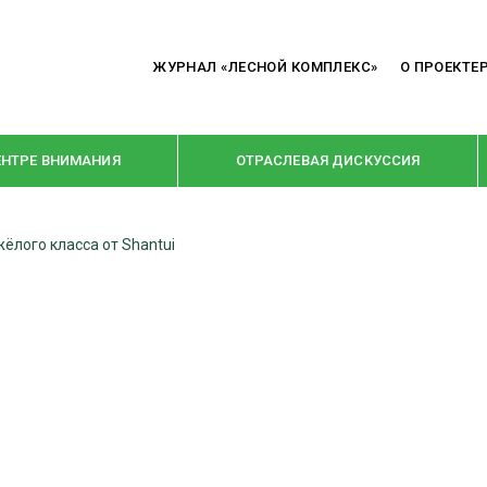
ЖУРНАЛ «ЛЕСНОЙ КОМПЛЕКС»
О ПРОЕКТЕ
ЕНТРЕ ВНИМАНИЯ
ОТРАСЛЕВАЯ ДИСКУССИЯ
ёлого класса от Shantui
РУБРИКИ
Я ПЕРЕРАБОТКА
НОВОСТИ
Е
КРУПНЫМ ПЛАНОМ
ОЕ ДОМОСТРОЕНИЕ
ВЗГЛЯД ИЗНУТРИ
 ПРОИЗВОДСТВО
В ЦЕНТРЕ ВНИМАНИЯ
 ДРЕВЕСИНЫ
ПРЕДПРИЯТИЯ ЛПК