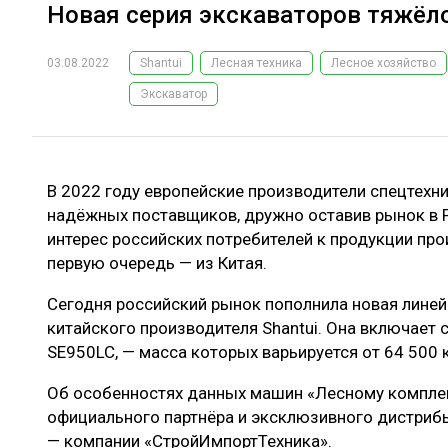
Новая серия экскаваторов тяжёлог
03.08.2022
Shantui
Лесная техника
Лесное хозяйство
Экскаватор
В 2022 году европейские производители спецтехн
надёжных поставщиков, дружно оставив рынок в 
интерес российских потребителей к продукции прои
первую очередь — из Китая.
Сегодня российский рынок пополнила новая линей
китайского производителя Shantui. Она включает 
SE950LC, — масса которых варьируется от 64 500 к
Об особенностях данных машин «Лесному комплек
официального партнёра и эксклюзивного дистрибь
— компании «СтройИмпортТехника».