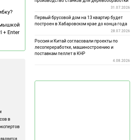
производство станков для деревообработки
31.07.2026
ибку?
Первый брусовой дом на 13 квартир будет
построен в Хабаровском крае до конца года
 мышкой
28.07.2026
l + Enter
Россия и Китай согласовали проекты по
лесопереработке, машиностроению и
поставкам пеллет в КНР
4.08.2026
м
сов в
экспертов
 является