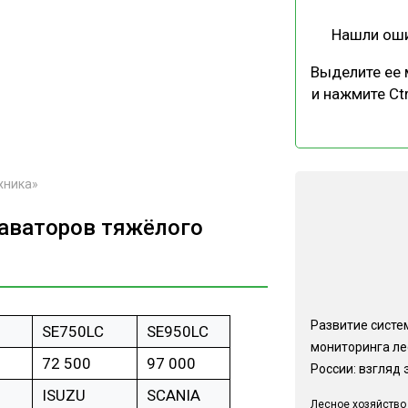
Нашли ош
Выделите ее
и нажмите Ctr
хника»
каваторов тяжёлого
Развитие систе
SE750LC
SE950LC
мониторинга ле
72 500
97 000
России: взгляд 
ISUZU
SCANIA
Лесное хозяйство