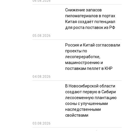
06.08.2026
РЫНКИ СБЫТА
Снижение запасов
пиломатериалов в портах
В УСЛОВИЯХ САНКЦИЙ
Китая создаёт потенциал
для роста поставок из РФ
05.08.2026
Россия и Китай согласовали
проекты по
лесопереработке,
машиностроению и
поставкам пеллет в КНР
ИТОГИ МЕРОПРИЯТИЙ
04.08.2026
В Новосибирской области
создают первую в Сибири
лесосеменную плантацию
сосны с улучшенными
наследственными
свойствами
03.08.2026