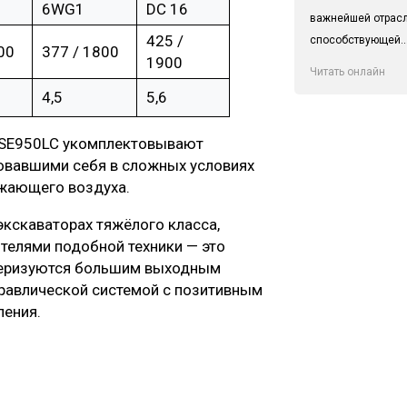
6WG1
DC 16
важнейшей отрас
425 /
способствующей..
00
377 / 1800
1900
Читать онлайн
4,5
5,6
и SE950LC укомплектовывают
овавшими себя в сложных условиях
ужающего воздуха.
экскаваторах тяжёлого класса,
телями подобной техники — это
теризуются большим выходным
равлической системой с позитивным
ления.