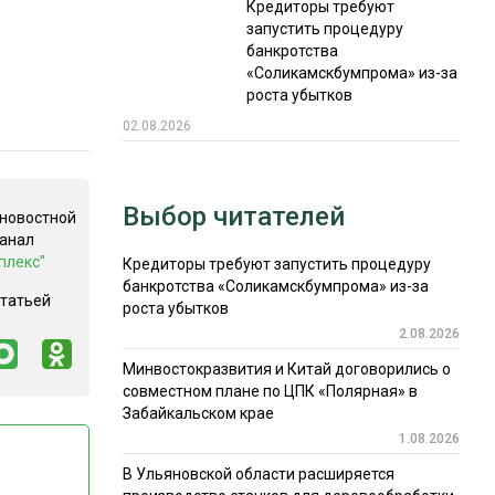
Кредиторы требуют
запустить процедуру
банкротства
«Соликамскбумпрома» из-за
роста убытков
02.08.2026
Выбор читателей
 новостной
канал
плекс"
Кредиторы требуют запустить процедуру
банкротства «Соликамскбумпрома» из-за
статьей
роста убытков
2.08.2026
Минвостокразвития и Китай договорились о
совместном плане по ЦПК «Полярная» в
Забайкальском крае
1.08.2026
В Ульяновской области расширяется