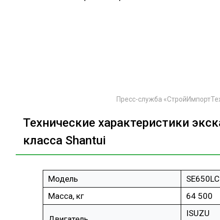
Пресс-служба «СтройИмпортТе
Технические характеристики экс
класса Shantui
Модель
SE650LC
Масса, кг
64 500
ISUZU
Двигатель