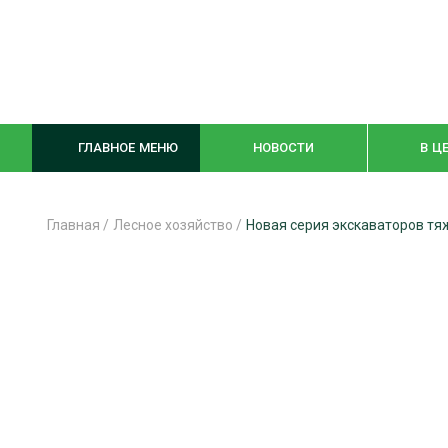
ГЛАВНОЕ МЕНЮ
НОВОСТИ
В Ц
Главная
/
Лесное хозяйство
/
Новая серия экскаваторов тяж
ЛЕСНОЕ ХОЗЯЙСТВО
КОМПЛЕКСНА
ЛЕСОЗАГОТОВКА
ЛЕСОПИЛЕНИ
ОБРАБОТКА ДРЕВЕСИНЫ
ДЕРЕВЯНН
ЦИФРОВАЯ СРЕДА
БЕЗОПАСНОЕ
БИОЭНЕРГЕТИКА
СОРТИРОВКА