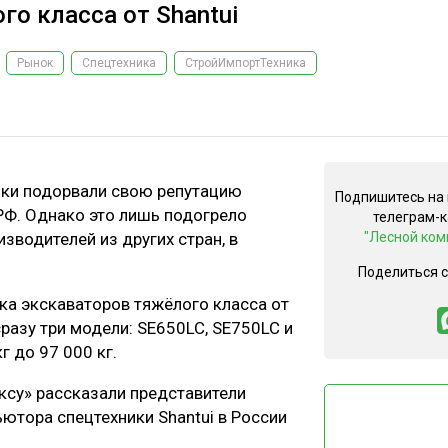
о класса от Shantui
Рынок
Спецтехника
СтройИмпортТехника
ики подорвали свою репутацию
Подпишитесь на
РФ. Однако это лишь подогрело
телеграм-
зводителей из других стран, в
"Лесной ком
Поделиться 
ка экскаваторов тяжёлого класса от
сразу три модели: SE650LC, SE750LC и
г до 97 000 кг.
су» рассказали представители
ютора спецтехники Shantui в России