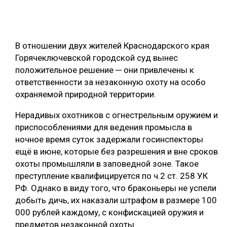
ОБРАБОТКА ДРЕВЕСИНЫ
ЦИФРОВАЯ СРЕДА
РУБРИКИ
В отношении двух жителей Краснодарского края
БИОЭНЕРГЕТИКА
Горячеключевской городской суд вынес
ТЕМАТИЧЕСКИЕ ПРОЕКТЫ
ЛЕСОВОССТАНОВЛЕНИЕ И ЗАЩИТА
положительное решение ─ они привлечены к
ответственности за незаконную охоту на особо
ЛОГИСТИКА
охраняемой природной территории.
ПОДБОРКИ СТАТЕЙ
ПРОИЗВОДСТВО ДРЕВЕСНЫХ ПЛИТ
Нерадивых охотников с огнестрельным оружием и
ЦБП
приспособлениями для ведения промысла в
ночное время суток задержали госинспекторы
ещё в июне, которые без разрешения и вне сроков
КОМПЛЕКСНАЯ ПЕРЕРАБОТКА
охоты промышляли в заповедной зоне. Такое
ЛЕСОПИЛЕНИЕ
преступление квалифицируется по ч.2 ст. 258 УК
РФ. Однако в виду того, что браконьеры не успели
ДЕРЕВЯННОЕ ДОМОСТРОЕНИЕ
добыть дичь, их наказали штрафом в размере 100
БЕЗОПАСНОЕ ПРОИЗВОДСТВО
000 рублей каждому, с конфискацией оружия и
предметов незаконной охоты.
СОРТИРОВКА ДРЕВЕСИНЫ