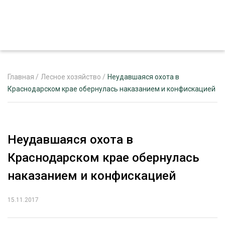
Главная
/
Лесное хозяйство
/
Неудавшаяся охота в
Краснодарском крае обернулась наказанием и конфискацией
ЖУРНАЛ «ЛЕСНОЙ КОМПЛЕКС»
О ПРОЕКТЕ
Неудавшаяся охота в
РЕКЛАМОДАТЕЛЯМ
Краснодарском крае обернулась
наказанием и конфискацией
15.11.2017
ЛЕСНОЕ ХОЗЯЙСТВО
ЭКСПЕРТНОЕ МНЕНИЕ
ЛЕСОЗАГОТОВКА