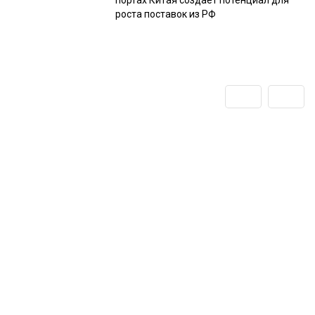
портах Китая создаёт потенциал для
роста поставок из РФ