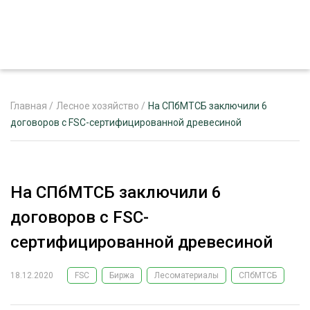
Главная
/
Лесное хозяйство
/
На СПбМТСБ заключили 6
договоров с FSC-сертифицированной древесиной
ЖУРНАЛ «ЛЕСНОЙ КОМПЛЕКС»
О ПРОЕКТЕ
На СПбМТСБ заключили 6
РЕКЛАМОДАТЕЛЯМ
договоров с FSC-
сертифицированной древесиной
18.12.2020
FSC
Биржа
Лесоматериалы
СПбМТСБ
ЛЕСНОЕ ХОЗЯЙСТВО
ЭКСПЕРТНОЕ МНЕНИЕ
ЛЕСОЗАГОТОВКА