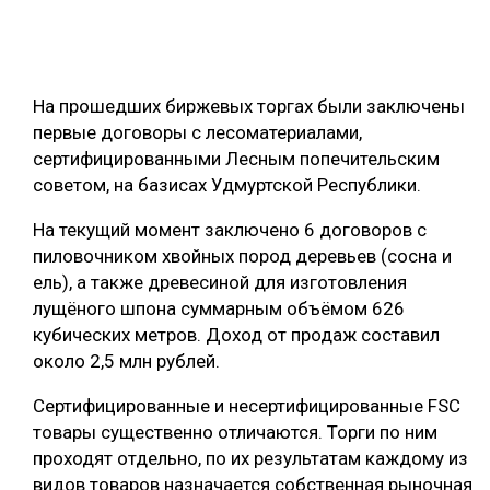
ОБРАБОТКА ДРЕВЕСИНЫ
ЦИФРОВАЯ СРЕДА
РУБРИКИ
На прошедших биржевых торгах были заключены
БИОЭНЕРГЕТИКА
первые договоры с лесоматериалами,
ТЕМАТИЧЕСКИЕ ПРОЕКТЫ
ЛЕСОВОССТАНОВЛЕНИЕ И ЗАЩИТА
сертифицированными Лесным попечительским
советом, на базисах Удмуртской Республики.
ЛОГИСТИКА
ПОДБОРКИ СТАТЕЙ
ПРОИЗВОДСТВО ДРЕВЕСНЫХ ПЛИТ
На текущий момент заключено 6 договоров с
пиловочником хвойных пород деревьев (сосна и
ЦБП
ель), а также древесиной для изготовления
лущёного шпона суммарным объёмом 626
КОМПЛЕКСНАЯ ПЕРЕРАБОТКА
кубических метров. Доход от продаж составил
около 2,5 млн рублей.
ЛЕСОПИЛЕНИЕ
Сертифицированные и несертифицированные FSC
ДЕРЕВЯННОЕ ДОМОСТРОЕНИЕ
товары существенно отличаются. Торги по ним
БЕЗОПАСНОЕ ПРОИЗВОДСТВО
проходят отдельно, по их результатам каждому из
видов товаров назначается собственная рыночная
СОРТИРОВКА ДРЕВЕСИНЫ