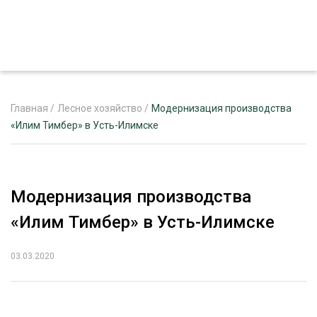
Главная
/
Лесное хозяйство
/
Модернизация производства
«Илим Тимбер» в Усть-Илимске
ЖУРНАЛ «ЛЕСНОЙ КОМПЛЕКС»
О ПРОЕКТЕ
Модернизация производства
РЕКЛАМОДАТЕЛЯМ
«Илим Тимбер» в Усть-Илимске
03.03.2020
ЛЕСНОЕ ХОЗЯЙСТВО
ЭКСПЕРТНОЕ МНЕНИЕ
ЛЕСОЗАГОТОВКА