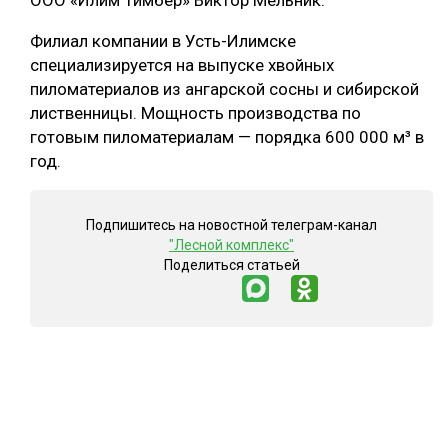
ООО «Илим Тимбер» Виктор Мельник.
СУШКА ДРЕВЕСИНЫ
Филиал компании в Усть-Илимске
специализируется на выпуске хвойных
МЕБЕЛЬНОЕ ПРОИЗВОДСТВО
пиломатериалов из ангарской сосны и сибирской
лиственницы. Мощность производства по
готовым пиломатериалам — порядка 600 000 м³ в
год.
Подпишитесь на новостной телеграм-канал
"Лесной комплекс"
Поделиться статьей