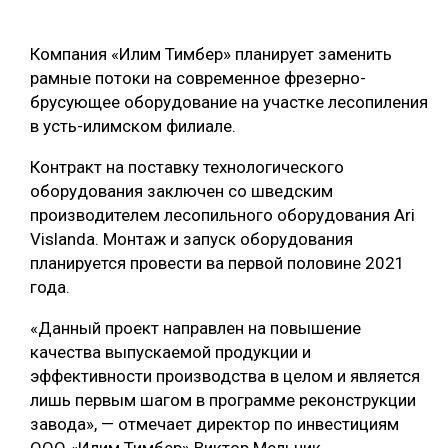
ОБРАБОТКА ДРЕВЕСИНЫ
Компания «Илим Тимбер» планирует заменить
ЦИФРОВАЯ СРЕДА
РУБРИКИ
рамные потоки на современное фрезерно-
БИОЭНЕРГЕТИКА
брусующее оборудование на участке лесопиления
в усть-илимском филиале.
ТЕМАТИЧЕСКИЕ ПРОЕКТЫ
ЛЕСОВОССТАНОВЛЕНИЕ И ЗАЩИТА
Контракт на поставку технологического
ЛОГИСТИКА
оборудования заключен со шведским
ПОДБОРКИ СТАТЕЙ
ПРОИЗВОДСТВО ДРЕВЕСНЫХ ПЛИТ
производителем лесопильного оборудования Ari
Vislanda. Монтаж и запуск оборудования
ЦБП
планируется провести ва первой половине 2021
года.
КОМПЛЕКСНАЯ ПЕРЕРАБОТКА
«Данный проект направлен на повышение
ЛЕСОПИЛЕНИЕ
качества выпускаемой продукции и
ДЕРЕВЯННОЕ ДОМОСТРОЕНИЕ
эффективности производства в целом и является
лишь первым шагом в программе реконструкции
БЕЗОПАСНОЕ ПРОИЗВОДСТВО
завода», — отмечает директор по инвестициям
СОРТИРОВКА ДРЕВЕСИНЫ