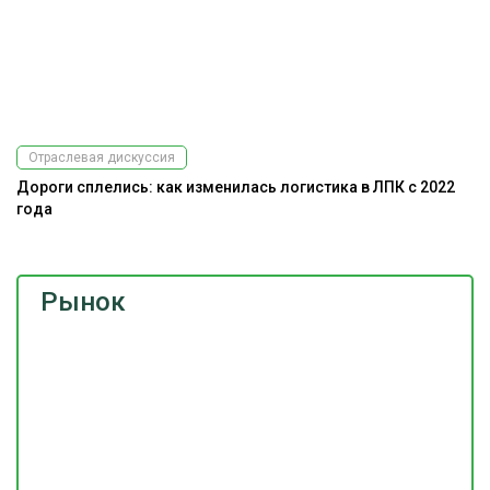
Отраслевая дискуссия
Дороги сплелись: как изменилась логистика в ЛПК с 2022
А
года
Рынок