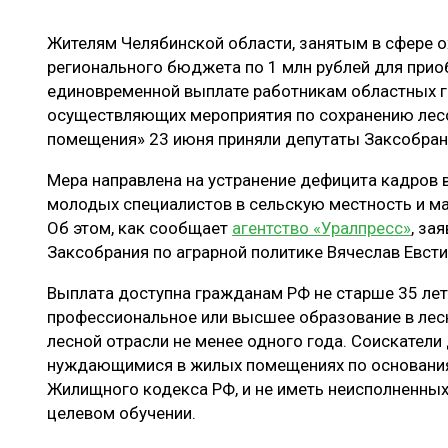
ЛЕСОВОССТАНОВЛЕНИЕ И ЗАЩИТА
СУШКА ДР
Жителям Челябинской области, занятым в сфере о
ЛОГИСТИКА
МЕБЕЛЬНОЕ 
регионального бюджета по 1 млн рублей для прио
ПРОИЗВОДСТВО ДРЕВЕСНЫХ ПЛИТ
единовременной выплате работникам областных г
осуществляющих мероприятия по сохранению лесо
ЦБП
помещения» 23 июня приняли депутаты Заксобран
Мера направлена на устранение дефицита кадров в
ЭКСПЕРТНОЕ МНЕНИЕ
молодых специалистов в сельскую местность и м
Об этом, как сообщает
агентство «Уралпресс»
, за
Заксобрания по аграрной политике Вячеслав Евсти
Выплата доступна гражданам РФ не старше 35 ле
профессиональное или высшее образование в лесн
лесной отрасли не менее одного года. Соискател
нуждающимися в жилых помещениях по основания
Жилищного кодекса РФ, и не иметь неисполненных
целевом обучении.