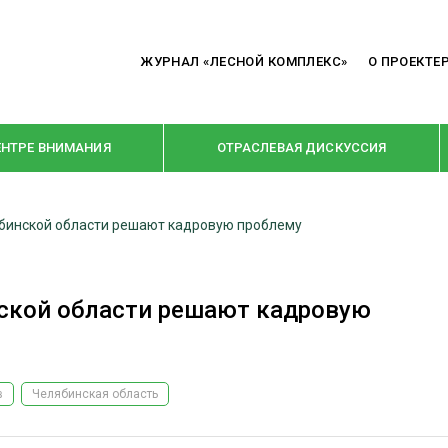
ЖУРНАЛ «ЛЕСНОЙ КОМПЛЕКС»
О ПРОЕКТЕ
ЕНТРЕ ВНИМАНИЯ
ОТРАСЛЕВАЯ ДИСКУССИЯ
ябинской области решают кадровую проблему
РУБРИКИ
Я ПЕРЕРАБОТКА
НОВОСТИ
нской области решают кадровую
Е
КРУПНЫМ ПЛАНОМ
ОЕ ДОМОСТРОЕНИЕ
ВЗГЛЯД ИЗНУТРИ
 ПРОИЗВОДСТВО
В ЦЕНТРЕ ВНИМАНИЯ
в
Челябинская область
 ДРЕВЕСИНЫ
ПРЕДПРИЯТИЯ ЛПК