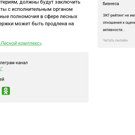
териям, должны будут заключить
бизнеса
аты с исполнительным органом
ЭКГ-рейтинг не им
ные полномочия в сфере лесных
отношения к оцен
ержки может быть продлена на
активности...
Читать онлайн
«Лесной комплекс»
.
елеграм-канал
с"
ей