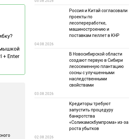
05.08.2026
РЫНКИ СБЫТА
Россия и Китай согласовали
проекты по
В УСЛОВИЯХ САНКЦИЙ
лесопереработке,
машиностроению и
поставкам пеллет в КНР
ибку?
04.08.2026
 мышкой
В Новосибирской области
l + Enter
создают первую в Сибири
лесосеменную плантацию
сосны с улучшенными
ИТОГИ МЕРОПРИЯТИЙ
наследственными
свойствами
03.08.2026
Кредиторы требуют
запустить процедуру
банкротства
«Соликамскбумпрома» из-за
роста убытков
сного
02.08.2026