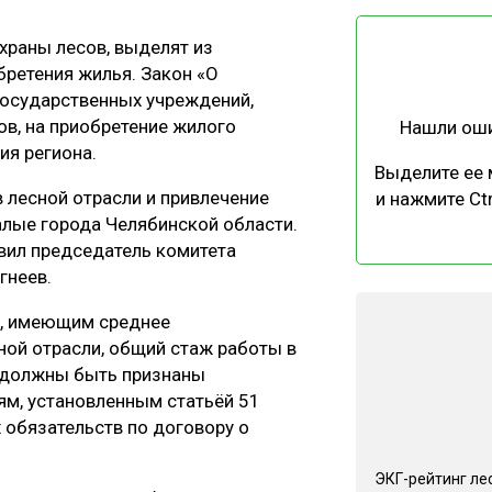
ЕВЕСИНЫ
РЫНОК
храны лесов, выделят из
ПРОИЗВОДСТВО
ТЕХНОЛОГИИ
бретения жилья. Закон «О
ОТРАСЛЕВАЯ ДИСКУССИЯ
осударственных учреждений,
в, на приобретение жилого
Нашли ош
ия региона.
Выделите ее
 лесной отрасли и привлечение
и нажмите Ctr
алые города Челябинской области.
явил председатель комитета
КАЛЕНДАРЬ ВЫСТАВОК
гнеев.
т, имеющим среднее
ой отрасли, общий стаж работы в
и должны быть признаны
м, установленным статьёй 51
 обязательств по договору о
ЭКГ-рейтинг ле