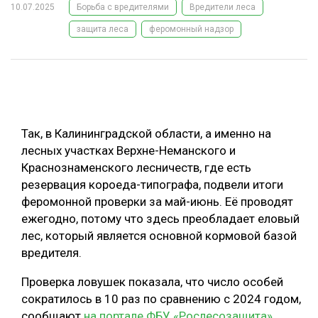
10.07.2025
Борьба с вредителями
Вредители леса
ОБРАБОТКА ДРЕВЕСИНЫ
защита леса
феромонный надзор
ЦИФРОВАЯ СРЕДА
РУБРИКИ
БИОЭНЕРГЕТИКА
ТЕМАТИЧЕСКИЕ ПРОЕКТЫ
ЛЕСОВОССТАНОВЛЕНИЕ И ЗАЩИТА
ЛОГИСТИКА
Так, в Калининградской области, а именно на
ПОДБОРКИ СТАТЕЙ
ПРОИЗВОДСТВО ДРЕВЕСНЫХ ПЛИТ
лесных участках Верхне-Неманского и
Краснознаменского лесничеств, где есть
ЦБП
резервация короеда-типографа, подвели итоги
феромонной проверки за май-июнь. Её проводят
КОМПЛЕКСНАЯ ПЕРЕРАБОТКА
ежегодно, потому что здесь преобладает еловый
лес, который является основной кормовой базой
ЛЕСОПИЛЕНИЕ
вредителя.
ДЕРЕВЯННОЕ ДОМОСТРОЕНИЕ
Проверка ловушек показала, что число особей
БЕЗОПАСНОЕ ПРОИЗВОДСТВО
сократилось в 10 раз по сравнению с 2024 годом,
СОРТИРОВКА ДРЕВЕСИНЫ
сообщают
на портале ФБУ «Рослесозащита»
.