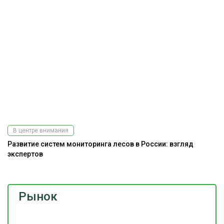
В центре внимания
Развитие систем мониторинга лесов в России: взгляд
Э
экспертов
ис
Рынок