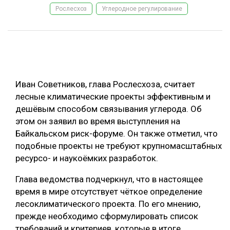
Рослесхоз
Углеродное регулирование
ОБРАБОТКА ДРЕВЕСИНЫ
ЦИФРОВАЯ СРЕДА
РУБРИКИ
БИОЭНЕРГЕТИКА
ТЕМАТИЧЕСКИЕ ПРОЕКТЫ
ЛЕСОВОССТАНОВЛЕНИЕ И ЗАЩИТА
Иван Советников, глава Рослесхоза, считает
ЛОГИСТИКА
лесные климатические проекты эффективным и
ПОДБОРКИ СТАТЕЙ
ПРОИЗВОДСТВО ДРЕВЕСНЫХ ПЛИТ
дешёвым способом связывания углерода. Об
этом он заявил во время выступления на
ЦБП
Байкальском риск-форуме. Он также отметил, что
подобные проекты не требуют крупномасштабных
КОМПЛЕКСНАЯ ПЕРЕРАБОТКА
ресурсо- и наукоёмких разработок.
ЛЕСОПИЛЕНИЕ
Глава ведомства подчеркнул, что в настоящее
ДЕРЕВЯННОЕ ДОМОСТРОЕНИЕ
время в мире отсутствует чёткое определение
лесоклиматического проекта. По его мнению,
БЕЗОПАСНОЕ ПРОИЗВОДСТВО
прежде необходимо сформулировать список
СОРТИРОВКА ДРЕВЕСИНЫ
требований и критериев, которые в итоге