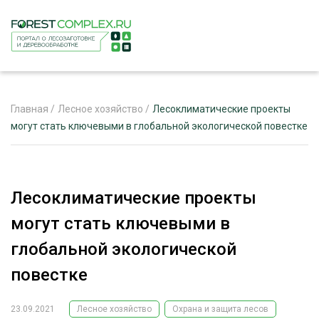
Главная
/
Лесное хозяйство
/
Лесоклиматические проекты
могут стать ключевыми в глобальной экологической повестке
ЖУРНАЛ «ЛЕСНОЙ КОМПЛЕКС»
О ПРОЕКТЕ
Лесоклиматические проекты
РЕКЛАМОДАТЕЛЯМ
могут стать ключевыми в
глобальной экологической
повестке
ЛЕСНОЕ ХОЗЯЙСТВО
ЭКСПЕРТНОЕ МНЕНИЕ
23.09.2021
Лесное хозяйство
Охрана и защита лесов
ЛЕСОЗАГОТОВКА