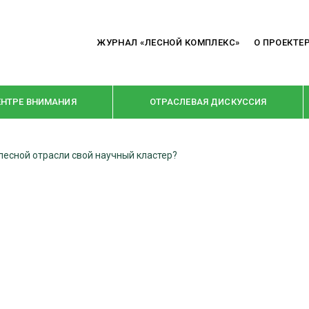
ЖУРНАЛ «ЛЕСНОЙ КОМПЛЕКС»
О ПРОЕКТЕ
ЕНТРЕ ВНИМАНИЯ
ОТРАСЛЕВАЯ ДИСКУССИЯ
лесной отрасли свой научный кластер?
РУБРИКИ
Я ПЕРЕРАБОТКА
НОВОСТИ
Е
КРУПНЫМ ПЛАНОМ
ОЕ ДОМОСТРОЕНИЕ
ВЗГЛЯД ИЗНУТРИ
 ПРОИЗВОДСТВО
В ЦЕНТРЕ ВНИМАНИЯ
 ДРЕВЕСИНЫ
ПРЕДПРИЯТИЯ ЛПК