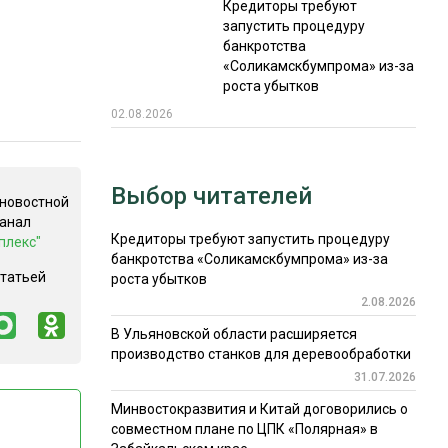
Кредиторы требуют
запустить процедуру
банкротства
«Соликамскбумпрома» из-за
роста убытков
02.08.2026
Выбор читателей
 новостной
канал
Кредиторы требуют запустить процедуру
плекс"
банкротства «Соликамскбумпрома» из-за
статьей
роста убытков
2.08.2026
В Ульяновской области расширяется
производство станков для деревообработки
31.07.2026
Минвостокразвития и Китай договорились о
совместном плане по ЦПК «Полярная» в