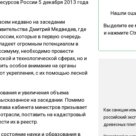
есурсов России 5 декабря 2013 года
Нашли ош
всем недавно на заседании
Выделите ее
авительства Дмитрий Медведев, где
и нажмите Ctr
оссии, которые в первую очередь
владеет огромным потенциалом в
аксимуму, необходимо провести
ской и технологической сферах, но и
тить особое внимание на органы
ют укрепления, с их помощью лесной
ования и увеличения объема
высказанное на заседании. Помимо
лава кабинета министров призывает
Как санкции из
 отрасли, поставить на кадастровый
российский экс
сти их в реестр.
древесных плит
т состояние науки и образования в