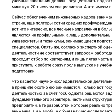
учебные заведения должны осуществлять подгот
минимум 20 тысячам специалистов. А что имеем п
Сейчас обеспечением инженерных кадров занимаю
стране, еще полторы сотни средних профучрежден
вот что интересно, все лесные направления в бол
являются не профильными, а лишь дополнительны
университеты и техникумы, занимающиеся подгот
специалистов. Опять же, согласно экспертной оце
деятельности не соответствует запросам работод
проходит отбор по критериям, и лишь пятая часть
приступать к работе сразу после выпуска из учеб
подготовки.
Что касается научно-исследовательской деятельно
в принципе охотно ею занимаются. Только вот го
деятельностью за счет госбюджета решаются зад
фундаментального характера, частными структур
предприятий, а те разработки, которые реально тр
внимания. Да и вообще объем научно-исследовате