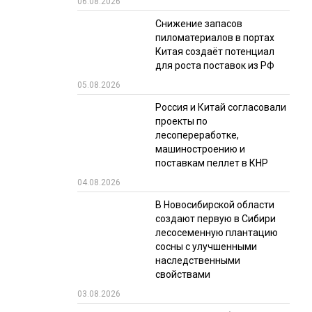
06.08.2026
РЫНКИ СБЫТА
Снижение запасов
пиломатериалов в портах
В УСЛОВИЯХ САНКЦИЙ
Китая создаёт потенциал
для роста поставок из РФ
05.08.2026
Россия и Китай согласовали
проекты по
лесопереработке,
машиностроению и
поставкам пеллет в КНР
ИТОГИ МЕРОПРИЯТИЙ
04.08.2026
В Новосибирской области
создают первую в Сибири
лесосеменную плантацию
сосны с улучшенными
наследственными
свойствами
03.08.2026