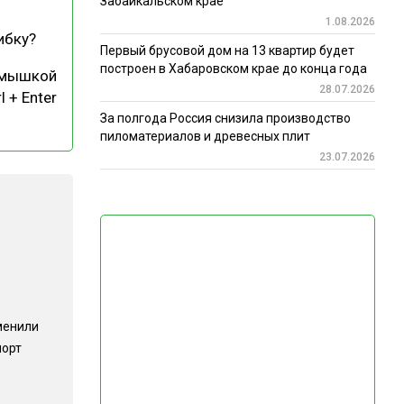
Забайкальском крае
1.08.2026
ибку?
Первый брусовой дом на 13 квартир будет
построен в Хабаровском крае до конца года
 мышкой
28.07.2026
l + Enter
За полгода Россия снизила производство
пиломатериалов и древесных плит
23.07.2026
менили
порт