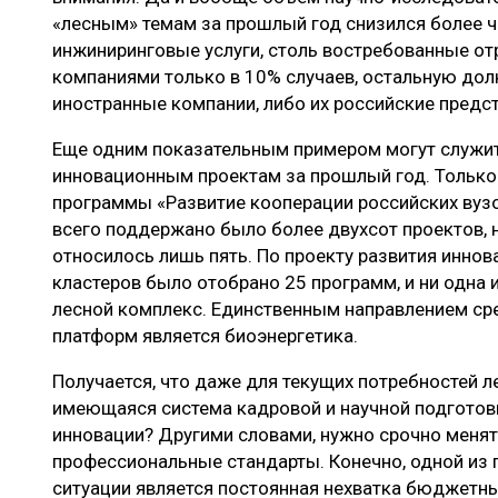
«лесным» темам за прошлый год снизился более ч
инжиниринговые услуги, столь востребованные о
компаниями только в 10% случаев, остальную до
иностранные компании, либо их российские предст
Еще одним показательным примером могут служит
инновационным проектам за прошлый год. Только 
программы «Развитие кооперации российских вуз
всего поддержано было более двухсот проектов, н
относилось лишь пять. По проекту развития инно
кластеров было отобрано 25 программ, и ни одна 
лесной комплекс. Единственным направлением сре
платформ является биоэнергетика.
Получается, что даже для текущих потребностей л
имеющаяся система кадровой и научной подготовки
инновации? Другими словами, нужно срочно менят
профессиональные стандарты. Конечно, одной из 
ситуации является постоянная нехватка бюджетны