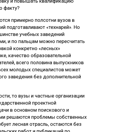
овку и повышать квалификацию
о факту?
тся примерно полсотни вузов в
ий подготавливают «технарей». Но
ьшинстве учебных заведений
ми, и по пальцам можно пересчитать
овкой конкретно «лесных»
нке, качество образовательной
ателей, всего половина выпускников
 всех молодых специалистов может
ного заведения без дополнительной
сти, то вузы и частные организации
сударственной проектной
ачи в основном поискового и
ами решаются проблемы собственных
ебует лесная отрасль, остаются без
льских работ и публикаций по