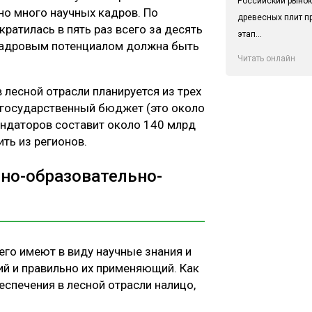
Российский рынок
но много научных кадров. По
древесных плит п
ратилась в пять раз всего за десять
этап...
 кадровым потенциалом должна быть
Читать онлайн
лесной отрасли планируется из трех
 государственный бюджет (это около
ендаторов составит около 140 млрд
ить из регионов.
но-образовательно-
его имеют в виду научные знания и
й и правильно их применяющий. Как
еспечения в лесной отрасли налицо,