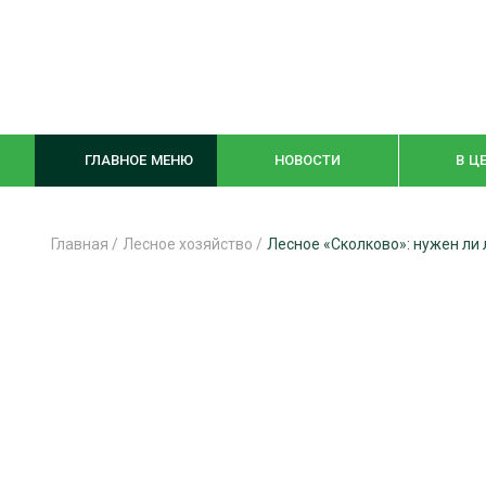
ГЛАВНОЕ МЕНЮ
НОВОСТИ
В Ц
Главная
/
Лесное хозяйство
/
Лесное «Сколково»: нужен ли 
ЛЕСНОЕ ХОЗЯЙСТВО
КОМПЛЕКСНА
ЛЕСОЗАГОТОВКА
ЛЕСОПИЛЕНИ
ОБРАБОТКА ДРЕВЕСИНЫ
ДЕРЕВЯНН
ЦИФРОВАЯ СРЕДА
БЕЗОПАСНОЕ
БИОЭНЕРГЕТИКА
СОРТИРОВКА