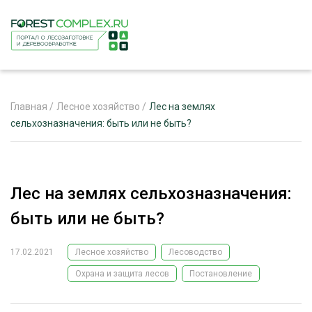
Главная
/
Лесное хозяйство
/
Лес на землях
сельхозназначения: быть или не быть?
ЖУРНАЛ «ЛЕСНОЙ КОМПЛЕКС»
О ПРОЕКТЕ
Лес на землях сельхозназначения:
РЕКЛАМОДАТЕЛЯМ
быть или не быть?
17.02.2021
Лесное хозяйство
Лесоводство
Охрана и защита лесов
Постановление
ЛЕСНОЕ ХОЗЯЙСТВО
ЭКСПЕРТНОЕ МНЕНИЕ
ЛЕСОЗАГОТОВКА