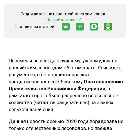
ОБРАБОТКА ДРЕВЕСИНЫ
Подпишитесь на новостной телеграм-канал
ЦИФРОВАЯ СРЕДА
"Лесной комплекс"
РУБРИКИ
Поделиться статьей
БИОЭНЕРГЕТИКА
ТЕМАТИЧЕСКИЕ ПРОЕКТЫ
ЛЕСОВОССТАНОВЛЕНИЕ И ЗАЩИТА
ЛОГИСТИКА
ПОДБОРКИ СТАТЕЙ
ПРОИЗВОДСТВО ДРЕВЕСНЫХ ПЛИТ
Перемены не всегда к лучшему, уж кому, как не
российским лесоводам об этом знать. Речь идёт,
ЦБП
разумеется, о последних поправках,
предложенных к сентябрьскому
Постановлению
КОМПЛЕКСНАЯ ПЕРЕРАБОТКА
Правительства Российской Федерации
, в
рамках которого было разрешено вести лесное
ЛЕСОПИЛЕНИЕ
хозяйство (читай: выращивать лес) на землях
ДЕРЕВЯННОЕ ДОМОСТРОЕНИЕ
сельхозназначения.
БЕЗОПАСНОЕ ПРОИЗВОДСТВО
Данная новость осенью 2020 года порадовала не
только отечественных лесоводов, но прежде
СОРТИРОВКА ДРЕВЕСИНЫ