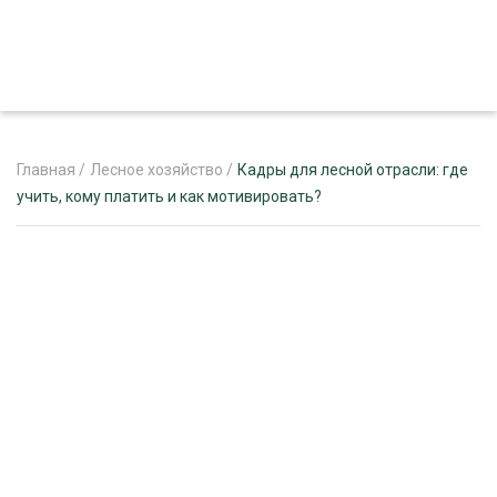
Главная
/
Лесное хозяйство
/
Кадры для лесной отрасли: где
учить, кому платить и как мотивировать?
ЖУРНАЛ «ЛЕСНОЙ КОМПЛЕКС»
О ПРОЕКТЕ
РЕКЛАМОДАТЕЛЯМ
ЛЕСНОЕ ХОЗЯЙСТВО
ЭКСПЕРТНОЕ МНЕНИЕ
ЛЕСОЗАГОТОВКА