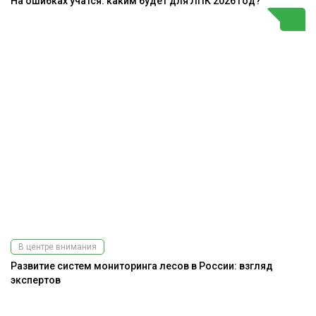
На ошибках учатся: каким будет для ЛПК 2026 год?
В центре внимания
Развитие систем мониторинга лесов в России: взгляд
экспертов