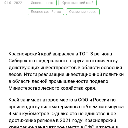
01.01.2022
Инвестпроект
Красноярский край
ОБРАБОТКА ДРЕВЕСИНЫ
Лесное хозяйство
Освоение лесов
ЦИФРОВАЯ СРЕДА
РУБРИКИ
БИОЭНЕРГЕТИКА
ТЕМАТИЧЕСКИЕ ПРОЕКТЫ
ЛЕСОВОССТАНОВЛЕНИЕ И ЗАЩИТА
ЛОГИСТИКА
Красноярский край вырвался в ТОП-3 региона
ПОДБОРКИ СТАТЕЙ
ПРОИЗВОДСТВО ДРЕВЕСНЫХ ПЛИТ
Сибирского федерального округа по количеству
действующих инвестпроектов в области освоения
ЦБП
лесов. Итоги реализации инвестиционной политики
в области лесной промышленности подвело
КОМПЛЕКСНАЯ ПЕРЕРАБОТКА
Министерство лесного хозяйства края.
ЛЕСОПИЛЕНИЕ
Край занимает второе место в СФО и России по
ДЕРЕВЯННОЕ ДОМОСТРОЕНИЕ
производству пиломатериалов с объёмом выпуска
4 млн кубометров. Однако это не единственное
БЕЗОПАСНОЕ ПРОИЗВОДСТВО
достижение региона в 2021 году: Красноярский
СОРТИРОВКА ДРЕВЕСИНЫ
край также занял второе место в СФО и третье в