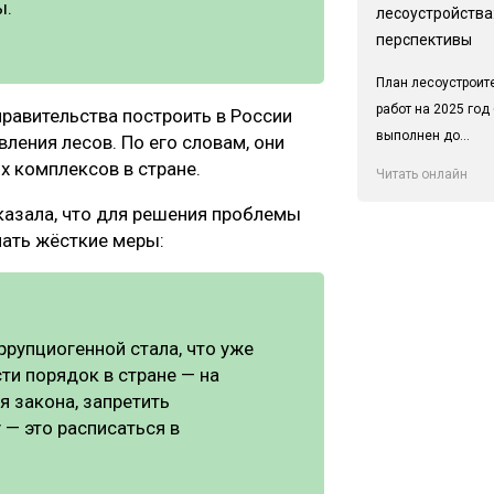
ы.
лесоустройства:
перспективы
План лесоустроит
работ на 2025 год
равительства построить в России
выполнен до...
ления лесов. По его словам, они
 комплексов в стране.
Читать онлайн
казала, что для решения проблемы
мать жёсткие меры:
ррупциогенной стала, что уже
сти порядок в стране — на
я закона, запретить
— это расписаться в