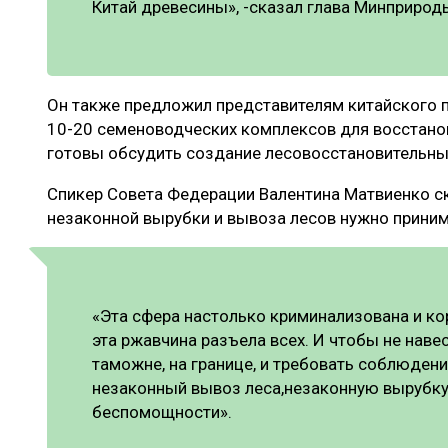
Китай древесины», -сказал глава Минприрод
Он также предложил представителям китайского п
10-20 семеноводческих комплексов для восстанов
готовы обсудить создание лесовосстановительных
Спикер Совета Федерации Валентина Матвиенко с
незаконной вырубки и вывоза лесов нужно прини
«Эта сфера настолько криминализована и ко
эта ржавчина разъела всех. И чтобы не наве
таможне, на границе, и требовать соблюдени
незаконный вывоз леса,незаконную вырубку 
беспомощности».