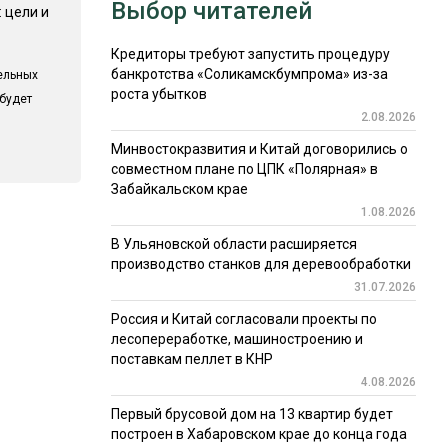
Выбор читателей
 цели и
Кредиторы требуют запустить процедуру
банкротства «Соликамскбумпрома» из-за
ельных
роста убытков
 будет
2.08.2026
Минвостокразвития и Китай договорились о
совместном плане по ЦПК «Полярная» в
Забайкальском крае
1.08.2026
В Ульяновской области расширяется
производство станков для деревообработки
31.07.2026
Россия и Китай согласовали проекты по
лесопереработке, машиностроению и
поставкам пеллет в КНР
4.08.2026
Первый брусовой дом на 13 квартир будет
построен в Хабаровском крае до конца года