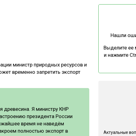
ЕВЕСИНЫ
РЫНОК
ПРОИЗВОДСТВО
ТЕХНОЛОГИИ
ОТРАСЛЕВАЯ ДИСКУССИЯ
Нашли ош
Выделите ее
и нажмите Ctr
рации министр природных ресурсов и
ожет временно запретить экспорт
КАЛЕНДАРЬ ВЫСТАВОК
я древесина. Я министру КНР
настроению президента России
лижайшее время не наведём
закроем полностью экспорт в
Актуальные во