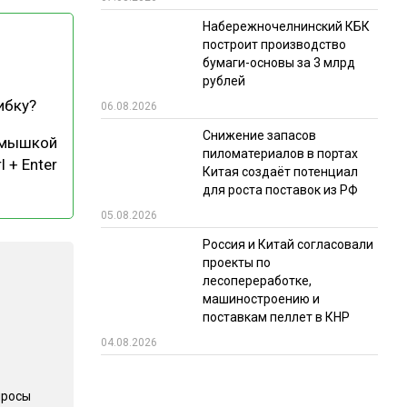
Набережночелнинский КБК
РЫНКИ СБЫТА
построит производство
В УСЛОВИЯХ САНКЦИЙ
бумаги-основы за 3 млрд
рублей
ибку?
06.08.2026
Снижение запасов
 мышкой
пиломатериалов в портах
l + Enter
Китая создаёт потенциал
для роста поставок из РФ
05.08.2026
ИТОГИ МЕРОПРИЯТИЙ
Россия и Китай согласовали
проекты по
лесопереработке,
машиностроению и
поставкам пеллет в КНР
04.08.2026
просы