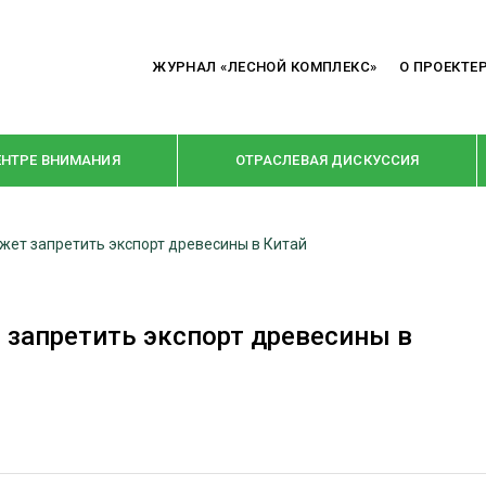
ЖУРНАЛ «ЛЕСНОЙ КОМПЛЕКС»
О ПРОЕКТЕ
ЕНТРЕ ВНИМАНИЯ
ОТРАСЛЕВАЯ ДИСКУССИЯ
жет запретить экспорт древесины в Китай
РУБРИКИ
Я ПЕРЕРАБОТКА
НОВОСТИ
 запретить экспорт древесины в
Е
КРУПНЫМ ПЛАНОМ
ОЕ ДОМОСТРОЕНИЕ
ВЗГЛЯД ИЗНУТРИ
 ПРОИЗВОДСТВО
В ЦЕНТРЕ ВНИМАНИЯ
 ДРЕВЕСИНЫ
ПРЕДПРИЯТИЯ ЛПК