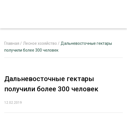
Главная
/
Лесное хозяйство
/
Дальневосточные гектары
получили более 300 человек
ЖУРНАЛ «ЛЕСНОЙ КОМПЛЕКС»
О ПРОЕКТЕ
Дальневосточные гектары
РЕКЛАМОДАТЕЛЯМ
получили более 300 человек
12.02.2019
ЛЕСНОЕ ХОЗЯЙСТВО
ЭКСПЕРТНОЕ МНЕНИЕ
ЛЕСОЗАГОТОВКА