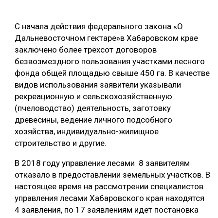
ОБРАБОТКА ДРЕВЕСИНЫ
С начала действия федерального закона «О
ЦИФРОВАЯ СРЕДА
РУБРИКИ
Дальневосточном гектаре»в Хабаровском крае
БИОЭНЕРГЕТИКА
заключено более трёхсот договоров
безвозмездного пользования участками лесного
ТЕМАТИЧЕСКИЕ ПРОЕКТЫ
ЛЕСОВОССТАНОВЛЕНИЕ И ЗАЩИТА
фонда общей площадью свыше 450 га. В качестве
ЛОГИСТИКА
видов использования заявители указывали
ПОДБОРКИ СТАТЕЙ
рекреационную и сельскохозяйственную
ПРОИЗВОДСТВО ДРЕВЕСНЫХ ПЛИТ
(пчеловодство) деятельность, заготовку
ЦБП
древесины, ведение личного подсобного
хозяйства, индивидуально-жилищное
строительство и другие.
КОМПЛЕКСНАЯ ПЕРЕРАБОТКА
В 2018 году управление лесами 8 заявителям
ЛЕСОПИЛЕНИЕ
отказало в предоставлении земельных участков. В
ДЕРЕВЯННОЕ ДОМОСТРОЕНИЕ
настоящее время на рассмотрении специалистов
управления лесами Хабаровского края находятся
БЕЗОПАСНОЕ ПРОИЗВОДСТВО
4 заявления, по 17 заявлениям идет постановка
СОРТИРОВКА ДРЕВЕСИНЫ