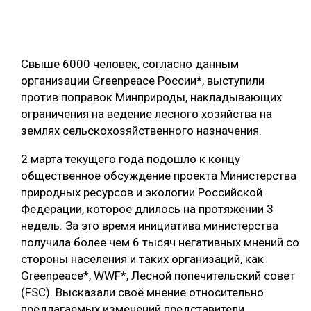
ОБРАБОТКА ДРЕВЕСИНЫ
ЦИФРОВАЯ СРЕДА
РУБРИКИ
Свыше 6000 человек, согласно данным
БИОЭНЕРГЕТИКА
организации Greenpeace России*, выступили
ТЕМАТИЧЕСКИЕ ПРОЕКТЫ
ЛЕСОВОССТАНОВЛЕНИЕ И ЗАЩИТА
против поправок Минприроды, накладывающих
ограничения на ведение лесного хозяйства на
ЛОГИСТИКА
землях сельскохозяйственного назначения.
ПОДБОРКИ СТАТЕЙ
ПРОИЗВОДСТВО ДРЕВЕСНЫХ ПЛИТ
2 марта текущего года подошло к концу
ЦБП
общественное обсуждение проекта Министерства
природных ресурсов и экологии Российской
КОМПЛЕКСНАЯ ПЕРЕРАБОТКА
Федерации, которое длилось на протяжении 3
недель. За это время инициатива министерства
ЛЕСОПИЛЕНИЕ
получила более чем 6 тысяч негативных мнений со
ДЕРЕВЯННОЕ ДОМОСТРОЕНИЕ
стороны населения и таких организаций, как
Greenpeace*, WWF*, Лесной попечительский совет
БЕЗОПАСНОЕ ПРОИЗВОДСТВО
(FSC). Высказали своё мнение относительно
СОРТИРОВКА ДРЕВЕСИНЫ
предлагаемых изменений представители