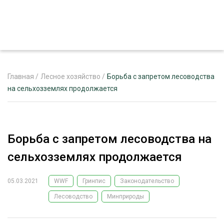
Главная
/
Лесное хозяйство
/
Борьба с запретом лесоводства
на сельхозземлях продолжается
ЖУРНАЛ «ЛЕСНОЙ КОМПЛЕКС»
О ПРОЕКТЕ
Борьба с запретом лесоводства на
РЕКЛАМОДАТЕЛЯМ
сельхозземлях продолжается
05.03.2021
WWF
Гринпис
Законодательство
Лесоводство
Минприроды
ЛЕСНОЕ ХОЗЯЙСТВО
ЭКСПЕРТНОЕ МНЕНИЕ
ЛЕСОЗАГОТОВКА