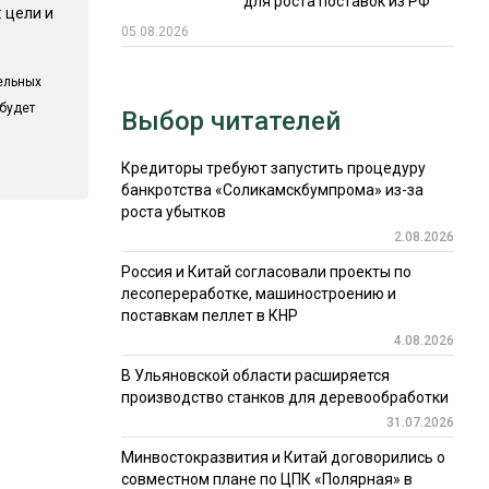
для роста поставок из РФ
 цели и
05.08.2026
ельных
 будет
Выбор читателей
Кредиторы требуют запустить процедуру
банкротства «Соликамскбумпрома» из-за
роста убытков
2.08.2026
Россия и Китай согласовали проекты по
лесопереработке, машиностроению и
поставкам пеллет в КНР
4.08.2026
В Ульяновской области расширяется
производство станков для деревообработки
31.07.2026
Минвостокразвития и Китай договорились о
совместном плане по ЦПК «Полярная» в