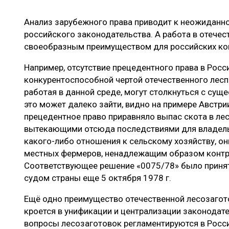
ЛЕСОВОССТАНОВЛЕНИЕ И ЗАЩИТА
СУШКА ДР
Анализ зарубежного права приводит к неожидан
ЛОГИСТИКА
МЕБЕЛЬНОЕ 
российского законодательства. А работа в отече
ПРОИЗВОДСТВО ДРЕВЕСНЫХ ПЛИТ
своеобразным преимуществом для российских ко
ЦБП
Например, отсутствие прецедентного права в Росс
конкурентоспособной чертой отечественного лес
работая в данной среде, могут столкнуться с су
ЭКСПЕРТНОЕ МНЕНИЕ
это может далеко зайти, видно на примере Австрии
прецедентное право приравняло выпас скота в лес
вытекающими отсюда последствиями для владельц
какого-либо отношения к сельскому хозяйству, о
местных фермеров, ненадлежащим образом контр
Соответствующее решение «0075/78» было прин
судом страны еще 5 октября 1978 г.
Ещё одно преимущество отечественной лесозаго
кроется в унификации и централизации законодат
вопросы лесозаготовок регламентируются в Росс