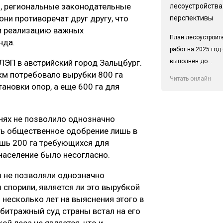
, региональные законодательные
лесоустройства:
они противоречат друг другу, что
перспективы
 и реализацию важных
План лесоустроит
онда.
работ на 2025 год
выполнен до...
ЛЭП в австрийский город Зальцбург.
км потребовало вырубки 800 га
Читать онлайн
тановки опор, а еще 600 га для
внях не позволило однозначно
ть общественное одобрение лишь в
ишь 200 га требующихся для
 население было несогласно.
ы не позволяли однозначно
 спорили, является ли это вырубкой
л несколько лет на выяснения этого в
битражный суд страны встал на его