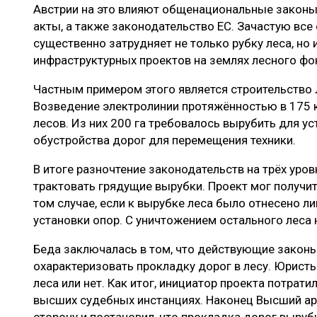
Австрии на это влияют общенациональные законы
акты, а также законодательство ЕС. Зачастую все 
существенно затрудняет не только рубку леса, но
инфраструктурных проектов на землях лесного ф
Частным примером этого является строительство 
Возведение электролинии протяжённостью в 175 
лесов. Из них 200 га требовалось вырубить для ус
обустройства дорог для перемещения техники.
В итоге разночтение законодательств на трёх уро
трактовать грядущие вырубки. Проект мог получи
том случае, если к вырубке леса было отнесено л
установки опор. С уничтожением остального леса
Беда заключалась в том, что действующие закон
охарактеризовать прокладку дорог в лесу. Юристы
леса или нет. Как итог, инициатор проекта потрати
высших судебных инстанциях. Наконец Высший ар