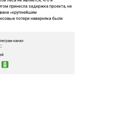
ой леса не является, что и
этом принесла задержка проекта, не
звана «крупнейшим
ансовые потери наверняка были
елеграм-канал
с"
ей