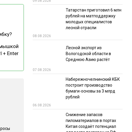
09.08.2026
РЫНКИ СБЫТА
Татарстан приготовил 6 млн
рублей на матподдержку
В УСЛОВИЯХ САНКЦИЙ
молодых специалистов
лесной отрасли
ибку?
08.08.2026
 мышкой
Лесной экспорт из
l + Enter
Вологодской области в
Среднюю Азию растёт
07.08.2026
ИТОГИ МЕРОПРИЯТИЙ
Набережночелнинский КБК
построит производство
бумаги-основы за 3 млрд
рублей
06.08.2026
Снижение запасов
пиломатериалов в портах
Китая создаёт потенциал
просы