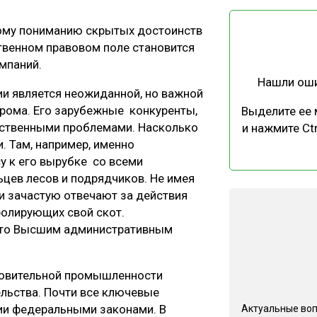
ЕВЕСИНЫ
РЫНОК
ному пониманию скрытых достоинств
ПРОИЗВОДСТВО
ТЕХНОЛОГИИ
ственном правовом поле становится
ОТРАСЛЕВАЯ ДИСКУССИЯ
мпаний.
Нашли ош
ии является неожиданной, но важной
прома. Его зарубежные конкуренты,
Выделите ее
щественными проблемами. Насколько
и нажмите Ctr
. Там, например, именно
у к его вырубке со всеми
КАЛЕНДАРЬ ВЫСТАВОК
ев лесов и подрядчиков. Не имея
ни зачастую отвечают за действия
олирующих свой скот.
ято Высшим административным
товительной промышленности
ельства. Почти все ключевые
ии федеральными законами. В
Актуальные во