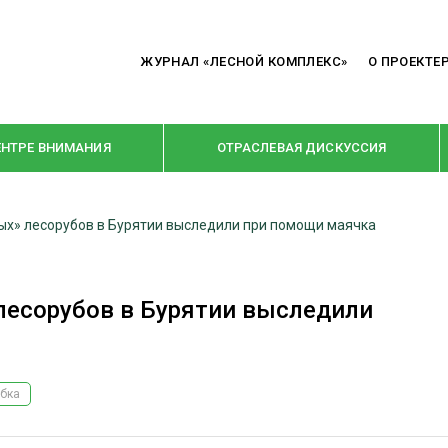
ЖУРНАЛ «ЛЕСНОЙ КОМПЛЕКС»
О ПРОЕКТЕ
ЕНТРЕ ВНИМАНИЯ
ОТРАСЛЕВАЯ ДИСКУССИЯ
ных» лесорубов в Бурятии выследили при помощи маячка
РУБРИКИ
Я ПЕРЕРАБОТКА
НОВОСТИ
 лесорубов в Бурятии выследили
Е
КРУПНЫМ ПЛАНОМ
ОЕ ДОМОСТРОЕНИЕ
ВЗГЛЯД ИЗНУТРИ
 ПРОИЗВОДСТВО
В ЦЕНТРЕ ВНИМАНИЯ
бка
 ДРЕВЕСИНЫ
ПРЕДПРИЯТИЯ ЛПК