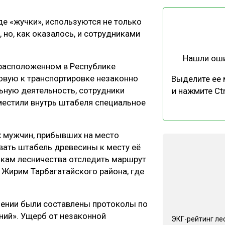
ЕВЕСИНЫ
РЫНОК
де «жучки», используются не только
ПРОИЗВОДСТВО
ТЕХНОЛОГИИ
но, как оказалось, и сотрудниками
ОТРАСЛЕВАЯ ДИСКУССИЯ
Нашли ош
 расположенном в Республике
товую к транспортировке незаконно
Выделите ее
ьную деятельность, сотрудники
и нажмите Ctr
местили внутрь штабеля специальное
КАЛЕНДАРЬ ВЫСТАВОК
х мужчин, прибывших на место
вать штабель древесины к месту её
икам лесничества отследить маршрут
 Жирим Тарбагатайского района, где
шении были составлены протоколы по
ний». Ущерб от незаконной
ЭКГ-рейтинг ле