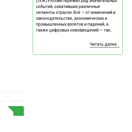
(ЛПК) России пережил ряд значительных
событий, охвативших различные
сегменты отрасли. Всё — от изменений в
законодательстве, экономических и
промышленных взлётов и падений, а
также цифровых нововведений — так...
Читать далее...
ГОРЯЧАЯ ТЕМА