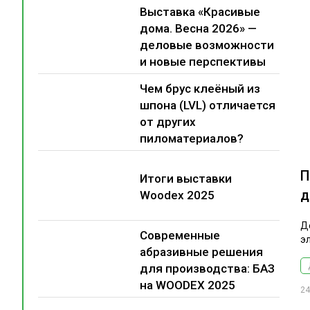
Выставка «Красивые
дома. Весна 2026» —
деловые возможности
и новые перспективы
Чем брус клеёный из
шпона (LVL) отличается
от других
пиломатериалов?
П
Итоги выставки
д
Woodex 2025
Д
Современные
э
абразивные решения
для производства: БАЗ
на WOODEX 2025
24