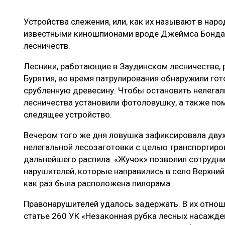
ЛЕСОВОССТАНОВЛЕНИЕ И ЗАЩИТА
СУШКА ДР
Устройства слежения, или, как их называют в наро
ЛОГИСТИКА
МЕБЕЛЬНОЕ 
известными киношпионами вроде Джеймса Бонда, 
ПРОИЗВОДСТВО ДРЕВЕСНЫХ ПЛИТ
лесничеств.
ЦБП
Лесники, работающие в Заудинском лесничестве,
Бурятия, во время патрулирования обнаружили го
срубленную древесину. Чтобы остановить нелегал
ЭКСПЕРТНОЕ МНЕНИЕ
лесничества установили фотоловушку, а также по
следящее устройство.
Вечером того же дня ловушка зафиксировала дву
нелегальной лесозаготовки с целью транспортиро
дальнейшего распила. «Жучок» позволил сотрудн
нарушителей, которые направились в село Верхний
как раз была расположена пилорама.
Правонарушителей удалось задержать. В их отно
статье 260 УК «Незаконная рубка лесных насажде