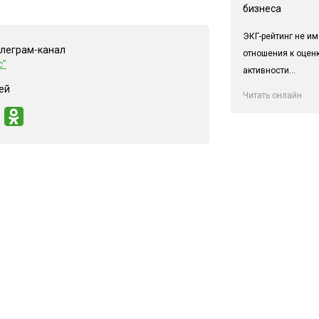
бизнеса
ЭКГ-рейтинг не им
елеграм-канал
отношения к оцен
с"
активности...
ей
Читать онлайн