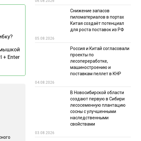
06.08.2026
РЫНКИ СБЫТА
Снижение запасов
пиломатериалов в портах
В УСЛОВИЯХ САНКЦИЙ
Китая создаёт потенциал
для роста поставок из РФ
ибку?
05.08.2026
Россия и Китай согласовали
 мышкой
проекты по
l + Enter
лесопереработке,
машиностроению и
поставкам пеллет в КНР
ИТОГИ МЕРОПРИЯТИЙ
04.08.2026
В Новосибирской области
создают первую в Сибири
лесосеменную плантацию
сосны с улучшенными
наследственными
свойствами
03.08.2026
сного