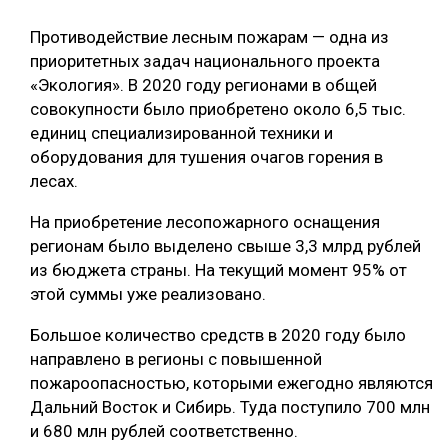
ОБРАБОТКА ДРЕВЕСИНЫ
Противодействие лесным пожарам — одна из
приоритетных задач национального проекта
ЦИФРОВАЯ СРЕДА
РУБРИКИ
«Экология». В 2020 году регионами в общей
БИОЭНЕРГЕТИКА
совокупности было приобретено около 6,5 тыс.
ТЕМАТИЧЕСКИЕ ПРОЕКТЫ
единиц специализированной техники и
ЛЕСОВОССТАНОВЛЕНИЕ И ЗАЩИТА
оборудования для тушения очагов горения в
ЛОГИСТИКА
лесах.
ПОДБОРКИ СТАТЕЙ
ПРОИЗВОДСТВО ДРЕВЕСНЫХ ПЛИТ
На приобретение лесопожарного оснащения
ЦБП
регионам было выделено свыше 3,3 млрд рублей
из бюджета страны. На текущий момент 95% от
этой суммы уже реализовано.
КОМПЛЕКСНАЯ ПЕРЕРАБОТКА
Большое количество средств в 2020 году было
ЛЕСОПИЛЕНИЕ
направлено в регионы с повышенной
ДЕРЕВЯННОЕ ДОМОСТРОЕНИЕ
пожароопасностью, которыми ежегодно являются
Дальний Восток и Сибирь. Туда поступило 700 млн
БЕЗОПАСНОЕ ПРОИЗВОДСТВО
и 680 млн рублей соответственно.
СОРТИРОВКА ДРЕВЕСИНЫ