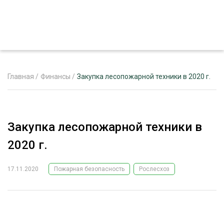
Главная
/
Финансы
/
Закупка лесопожарной техники в 2020 г.
ЖУРНАЛ «ЛЕСНОЙ КОМПЛЕКС»
Закупка лесопожарной техники в
О ПРОЕКТЕ
2020 г.
РЕКЛАМОДАТЕЛЯМ
17.11.2020
Пожарная безопасность
Рослесхоз
ЛЕСНОЕ ХОЗЯЙСТВО
ЭКСПЕРТНОЕ МНЕНИЕ
ЛЕСОЗАГОТОВКА