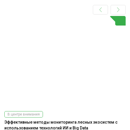
В центре внимания
Эффективные методы мониторинга лесных экосистем с
На
использованием технологий ИИ и Big Data