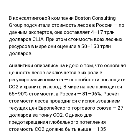
ОБРАБОТКА ДРЕВЕСИНЫ
В консалтинговой компании Boston Consulting
ЦИФРОВАЯ СРЕДА
РУБРИКИ
Group подсчитали стоимость лесов в России — по
БИОЭНЕРГЕТИКА
данным экспертов, она составляет 4–17 трлн
ТЕМАТИЧЕСКИЕ ПРОЕКТЫ
долларов США. При этом стоимость всех лесных
ЛЕСОВОССТАНОВЛЕНИЕ И ЗАЩИТА
ресурсов в мире они оценили в 50–150 трлн
ЛОГИСТИКА
долларов.
ПОДБОРКИ СТАТЕЙ
ПРОИЗВОДСТВО ДРЕВЕСНЫХ ПЛИТ
Аналитики опирались на идею о том, что основная
ЦБП
ценность лесов заключается в их роли в
регулировании климата — способности поглощать
CO2 и хранить углерод. В мире на неё приходится
КОМПЛЕКСНАЯ ПЕРЕРАБОТКА
65–90% стоимости, в России — 81–96%. Расчёт
ЛЕСОПИЛЕНИЕ
стоимости лесов проводился с использованием
текущих цен Европейского торгового союза — 27
ДЕРЕВЯННОЕ ДОМОСТРОЕНИЕ
долларов за тонну CO2. Однако для
БЕЗОПАСНОЕ ПРОИЗВОДСТВО
предотвращения глобального потепления
стоимость СО2 должна быть выше — 135
СОРТИРОВКА ДРЕВЕСИНЫ