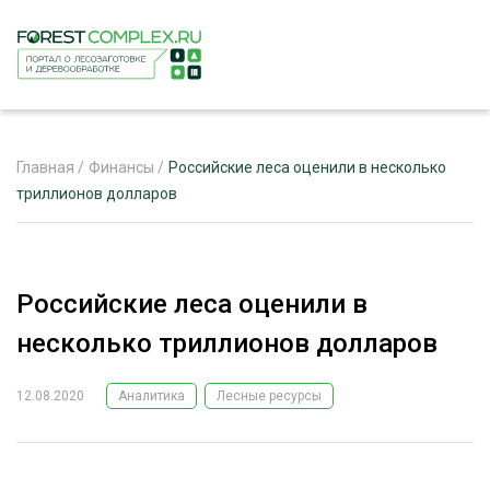
Главная
/
Финансы
/
Российские леса оценили в несколько
триллионов долларов
ЖУРНАЛ «ЛЕСНОЙ КОМПЛЕКС»
О ПРОЕКТЕ
Российские леса оценили в
РЕКЛАМОДАТЕЛЯМ
несколько триллионов долларов
12.08.2020
Аналитика
Лесные ресурсы
ЛЕСНОЕ ХОЗЯЙСТВО
ЭКСПЕРТНОЕ МНЕНИЕ
ЛЕСОЗАГОТОВКА