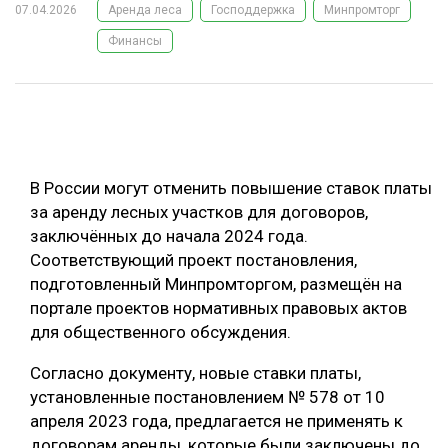
07.04.2026
Аренда леса
Господдержка
Минпромторг
ОБРАБОТКА ДРЕВЕСИНЫ
Финансы
ЦИФРОВАЯ СРЕДА
РУБРИКИ
БИОЭНЕРГЕТИКА
ТЕМАТИЧЕСКИЕ ПРОЕКТЫ
ЛЕСОВОССТАНОВЛЕНИЕ И ЗАЩИТА
ЛОГИСТИКА
В России могут отменить повышение ставок платы
ПОДБОРКИ СТАТЕЙ
ПРОИЗВОДСТВО ДРЕВЕСНЫХ ПЛИТ
за аренду лесных участков для договоров,
заключённых до начала 2024 года.
ЦБП
Соответствующий проект постановления,
подготовленный Минпромторгом, размещён на
КОМПЛЕКСНАЯ ПЕРЕРАБОТКА
портале проектов нормативных правовых актов
для общественного обсуждения.
ЛЕСОПИЛЕНИЕ
ДЕРЕВЯННОЕ ДОМОСТРОЕНИЕ
Согласно документу, новые ставки платы,
установленные постановлением № 578 от 10
БЕЗОПАСНОЕ ПРОИЗВОДСТВО
апреля 2023 года, предлагается не применять к
СОРТИРОВКА ДРЕВЕСИНЫ
договорам аренды, которые были заключены до