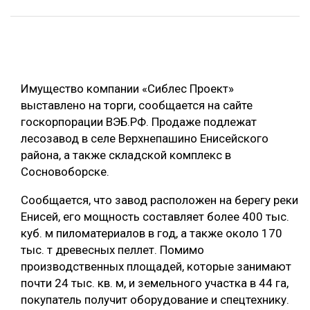
ОБРАБОТКА ДРЕВЕСИНЫ
ЦИФРОВАЯ СРЕДА
РУБРИКИ
БИОЭНЕРГЕТИКА
Имущество компании «Сиблес Проект»
ТЕМАТИЧЕСКИЕ ПРОЕКТЫ
ЛЕСОВОССТАНОВЛЕНИЕ И ЗАЩИТА
выставлено на торги, сообщается на сайте
ЛОГИСТИКА
госкорпорации ВЭБ.РФ. Продаже подлежат
ПОДБОРКИ СТАТЕЙ
лесозавод в селе Верхнепашино Енисейского
ПРОИЗВОДСТВО ДРЕВЕСНЫХ ПЛИТ
района, а также складской комплекс в
ЦБП
Сосновоборске.
Сообщается, что завод расположен на берегу реки
КОМПЛЕКСНАЯ ПЕРЕРАБОТКА
Енисей, его мощность составляет более 400 тыс.
ЛЕСОПИЛЕНИЕ
куб. м пиломатериалов в год, а также около 170
тыс. т древесных пеллет. Помимо
ДЕРЕВЯННОЕ ДОМОСТРОЕНИЕ
производственных площадей, которые занимают
БЕЗОПАСНОЕ ПРОИЗВОДСТВО
почти 24 тыс. кв. м, и земельного участка в 44 га,
покупатель получит оборудование и спецтехнику.
СОРТИРОВКА ДРЕВЕСИНЫ