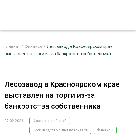
Главная
/
Финансы
/
Лесозавод в Красноярском крае
выставлен на торги из-за банкротства собственника
ЖУРНАЛ «ЛЕСНОЙ КОМПЛЕКС»
О ПРОЕКТЕ
Лесозавод в Красноярском крае
РЕКЛАМОДАТЕЛЯМ
выставлен на торги из-за
банкротства собственника
27.02.2026
Красноярский край
ЛЕСНОЕ ХОЗЯЙСТВО
ЭКСПЕРТНОЕ МНЕНИЕ
Производство пиломатериалов
Финансы
ЛЕСОЗАГОТОВКА