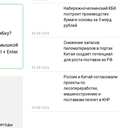
Набережночелнинский КБК
РЫНКИ СБЫТА
построит производство
В УСЛОВИЯХ САНКЦИЙ
бумаги-основы за 3 млрд
рублей
ибку?
06.08.2026
Снижение запасов
 мышкой
пиломатериалов в портах
l + Enter
Китая создаёт потенциал
для роста поставок из РФ
05.08.2026
ИТОГИ МЕРОПРИЯТИЙ
Россия и Китай согласовали
проекты по
лесопереработке,
машиностроению и
поставкам пеллет в КНР
04.08.2026
методы