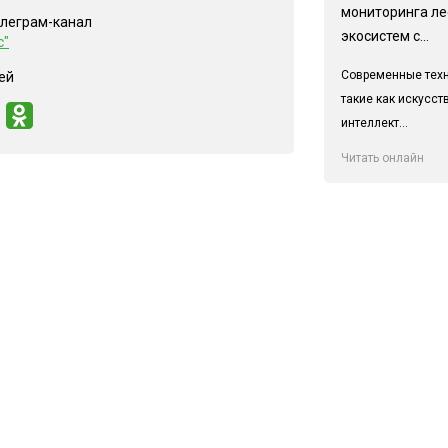
мониторинга л
елеграм-канал
экосистем с...
с"
Современные техн
ей
такие как искусс
интеллект...
Читать онлайн