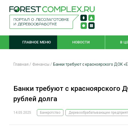
ГЛАВНОЕ МЕНЮ
НОВОСТИ
В Ц
Главная
/
Финансы
/
Банки требуют с красноярского ДОК «Е
ЛЕСНОЕ ХОЗЯЙСТВО
КОМПЛЕКСНА
Банки требуют с красноярского Д
ЛЕСОЗАГОТОВКА
ЛЕСОПИЛЕНИ
рублей долга
ОБРАБОТКА ДРЕВЕСИНЫ
ДЕРЕВЯНН
ЦИФРОВАЯ СРЕДА
БЕЗОПАСНОЕ
14.05.2025
Банкротство
Деревообрабатывающее предприя
БИОЭНЕРГЕТИКА
СОРТИРОВКА