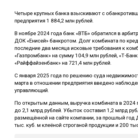
ЛЕСОВОССТАНОВЛЕНИЕ И ЗАЩИТА
СУШКА ДР
Четыре крупных банка взыскивают с обанкроти
ЛОГИСТИКА
МЕБЕЛЬНОЕ 
предприятия 1 884,2 млн рублей.
ПРОИЗВОДСТВО ДРЕВЕСНЫХ ПЛИТ
В ноябре 2024 года банк «ВТБ» обратился в арбит
ЦБП
ДОК «Енисей» банкротом. Долг комбината по креди
последние два месяца исковые требования к комб
«Газпромбанк» на сумму 104,9 млн рублей, «Т-Банк
ЭКСПЕРТНОЕ МНЕНИЕ
«Райффайзенбанк» на 721,4 млн рублей.
С января 2025 года по решению суда недвижимост
марта в отношении предприятия введено наблюде
управляющий.
По открытым данным, выручка комбината в 2024 г
до 2,1 млрд рублей. Убыток составил 1,2 млрд ру
размещённой на сайте компании, за прошлый год 
тыс. куб. м клеёной строганой продукции и 200 тыс