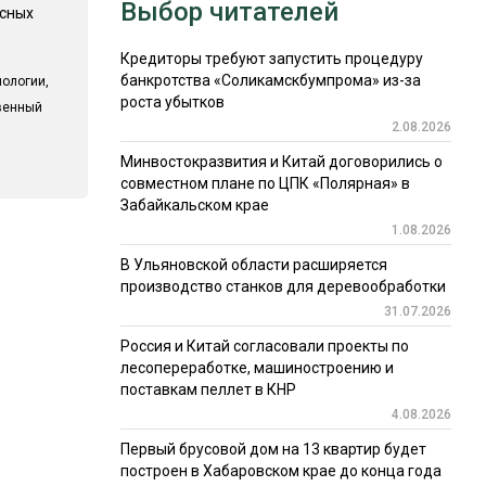
Выбор читателей
есных
Кредиторы требуют запустить процедуру
банкротства «Соликамскбумпрома» из-за
ологии,
роста убытков
твенный
2.08.2026
Минвостокразвития и Китай договорились о
совместном плане по ЦПК «Полярная» в
Забайкальском крае
1.08.2026
В Ульяновской области расширяется
производство станков для деревообработки
31.07.2026
Россия и Китай согласовали проекты по
лесопереработке, машиностроению и
поставкам пеллет в КНР
4.08.2026
Первый брусовой дом на 13 квартир будет
построен в Хабаровском крае до конца года