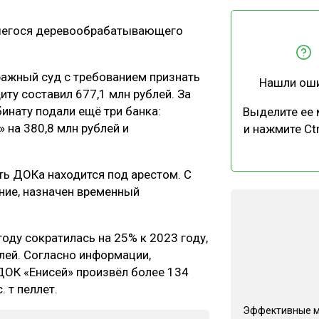
ЕВЕСИНЫ
РЫНОК
вшегося деревообрабатывающего
ПРОИЗВОДСТВО
ТЕХНОЛОГИИ
ОТРАСЛЕВАЯ ДИСКУССИЯ
ражный суд с требованием признать
Нашли ош
ту составил 677,1 млн рублей. За
инату подали ещё три банка:
Выделите ее
» на 380,8 млн рублей и
и нажмите Ctr
КАЛЕНДАРЬ ВЫСТАВОК
ь ДОКа находится под арестом. С
ние, назначен временный
оду сократилась на 25% к 2023 году,
блей. Согласно информации,
ДОК «Енисей» произвёл более 134
. т пеллет.
Эффективные 