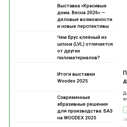
Выставка «Красивые
дома. Весна 2026» —
деловые возможности
и новые перспективы
Чем брус клеёный из
шпона (LVL) отличается
от других
пиломатериалов?
П
Итоги выставки
д
Woodex 2025
Д
Современные
э
абразивные решения
для производства: БАЗ
на WOODEX 2025
24