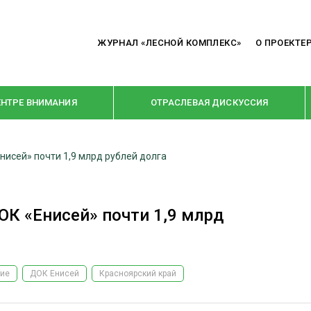
ЖУРНАЛ «ЛЕСНОЙ КОМПЛЕКС»
О ПРОЕКТЕ
ЕНТРЕ ВНИМАНИЯ
ОТРАСЛЕВАЯ ДИСКУССИЯ
нисей» почти 1,9 млрд рублей долга
РУБРИКИ
Я ПЕРЕРАБОТКА
НОВОСТИ
ОК «Енисей» почти 1,9 млрд
Е
КРУПНЫМ ПЛАНОМ
ОЕ ДОМОСТРОЕНИЕ
ВЗГЛЯД ИЗНУТРИ
 ПРОИЗВОДСТВО
В ЦЕНТРЕ ВНИМАНИЯ
тие
ДОК Енисей
Красноярский край
 ДРЕВЕСИНЫ
ПРЕДПРИЯТИЯ ЛПК