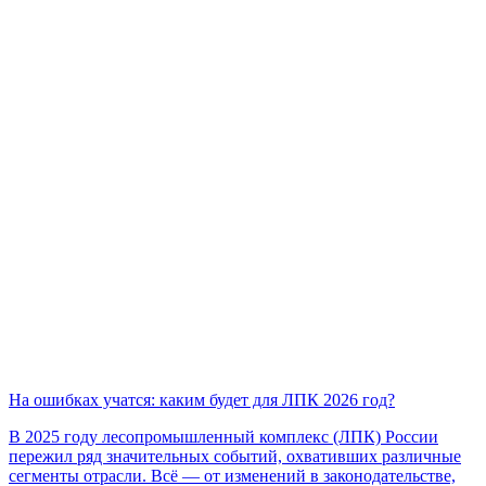
На ошибках учатся: каким будет для ЛПК 2026 год?
В 2025 году лесопромышленный комплекс (ЛПК) России
пережил ряд значительных событий, охвативших различные
сегменты отрасли. Всё — от изменений в законодательстве,