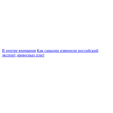
В центре внимания
Как санкции изменили российский
экспорт древесных плит