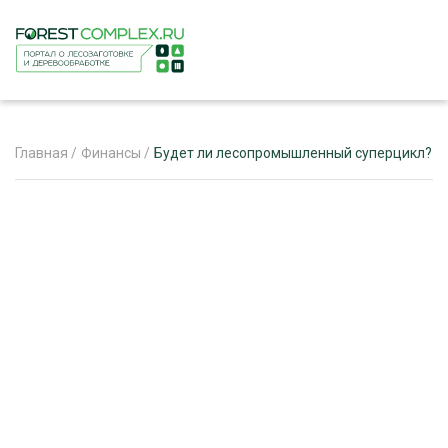
Главная
/
Финансы
/
Будет ли лесопромышленный суперцикл?
ЖУРНАЛ «ЛЕСНОЙ КОМПЛЕКС»
О ПРОЕКТЕ
РЕКЛАМОДАТЕЛЯМ
ЛЕСНОЕ ХОЗЯЙСТВО
ЭКСПЕРТНОЕ МНЕНИЕ
ЛЕСОЗАГОТОВКА