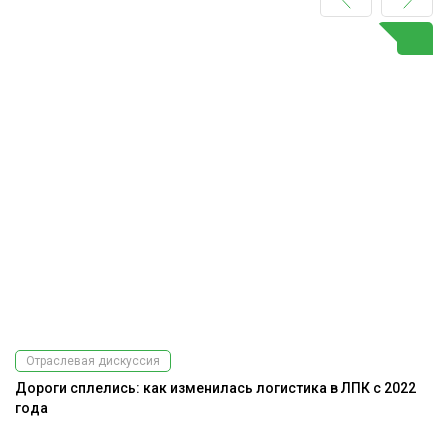
Отраслевая дискуссия
Дороги сплелись: как изменилась логистика в ЛПК с 2022
На
года