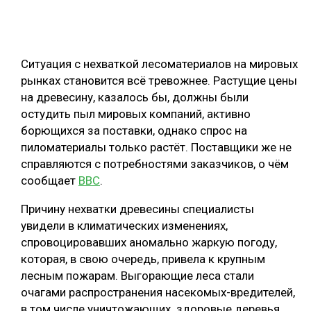
ОБРАБОТКА ДРЕВЕСИНЫ
ЦИФРОВАЯ СРЕДА
РУБРИКИ
Ситуация с нехваткой лесоматериалов на мировых
БИОЭНЕРГЕТИКА
рынках становится всё тревожнее. Растущие цены
ТЕМАТИЧЕСКИЕ ПРОЕКТЫ
ЛЕСОВОССТАНОВЛЕНИЕ И ЗАЩИТА
на древесину, казалось бы, должны были
остудить пыл мировых компаний, активно
ЛОГИСТИКА
борющихся за поставки, однако спрос на
ПОДБОРКИ СТАТЕЙ
ПРОИЗВОДСТВО ДРЕВЕСНЫХ ПЛИТ
пиломатериалы только растёт. Поставщики же не
справляются с потребностями заказчиков, о чём
ЦБП
сообщает
ВВС
.
КОМПЛЕКСНАЯ ПЕРЕРАБОТКА
Причину нехватки древесины специалисты
увидели в климатических изменениях,
ЛЕСОПИЛЕНИЕ
спровоцировавших аномально жаркую погоду,
ДЕРЕВЯННОЕ ДОМОСТРОЕНИЕ
которая, в свою очередь, привела к крупным
лесным пожарам. Выгорающие леса стали
БЕЗОПАСНОЕ ПРОИЗВОДСТВО
очагами распространения насекомых-вредителей,
СОРТИРОВКА ДРЕВЕСИНЫ
в том числе уничтожающих здоровые деревья.