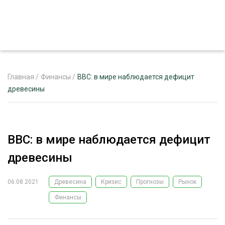
Главная
/
Финансы
/
BBC: в мире наблюдается дефицит
древесины
ЖУРНАЛ «ЛЕСНОЙ КОМПЛЕКС»
О ПРОЕКТЕ
BBC: в мире наблюдается дефицит
РЕКЛАМОДАТЕЛЯМ
древесины
06.08.2021
Древесина
Кризис
Прогнозы
Рынок
Финансы
ЛЕСНОЕ ХОЗЯЙСТВО
ЭКСПЕРТНОЕ МНЕНИЕ
ЛЕСОЗАГОТОВКА