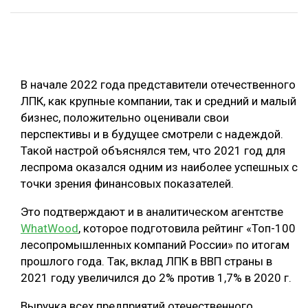
ОБРАБОТКА ДРЕВЕСИНЫ
ЦИФРОВАЯ СРЕДА
РУБРИКИ
БИОЭНЕРГЕТИКА
В начале 2022 года представители отечественного
ТЕМАТИЧЕСКИЕ ПРОЕКТЫ
ЛЕСОВОССТАНОВЛЕНИЕ И ЗАЩИТА
ЛПК, как крупные компании, так и средний и малый
бизнес, положительно оценивали свои
ЛОГИСТИКА
ПОДБОРКИ СТАТЕЙ
перспективы и в будущее смотрели с надеждой.
ПРОИЗВОДСТВО ДРЕВЕСНЫХ ПЛИТ
Такой настрой объяснялся тем, что 2021 год для
леспрома оказался одним из наиболее успешных с
ЦБП
точки зрения финансовых показателей.
КОМПЛЕКСНАЯ ПЕРЕРАБОТКА
Это подтверждают и в аналитическом агентстве
WhatWood
, которое подготовила рейтинг «Топ-100
ЛЕСОПИЛЕНИЕ
лесопромышленных компаний России» по итогам
ДЕРЕВЯННОЕ ДОМОСТРОЕНИЕ
прошлого года. Так, вклад ЛПК в ВВП страны в
2021 году увеличился до 2% против 1,7% в 2020 г.
БЕЗОПАСНОЕ ПРОИЗВОДСТВО
СОРТИРОВКА ДРЕВЕСИНЫ
Выручка всех предприятий отечественного