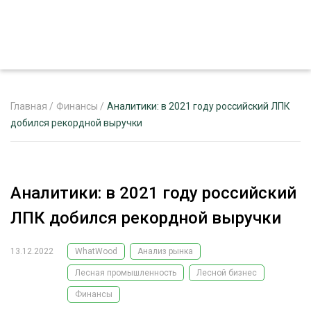
Главная
/
Финансы
/
Аналитики: в 2021 году российский ЛПК
добился рекордной выручки
ЖУРНАЛ «ЛЕСНОЙ КОМПЛЕКС»
О ПРОЕКТЕ
Аналитики: в 2021 году российский
РЕКЛАМОДАТЕЛЯМ
ЛПК добился рекордной выручки
13.12.2022
WhatWood
Анализ рынка
Лесная промышленность
Лесной бизнес
ЛЕСНОЕ ХОЗЯЙСТВО
ЭКСПЕРТНОЕ МНЕНИЕ
Финансы
ЛЕСОЗАГОТОВКА