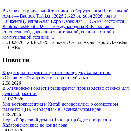
Выставка строительной техники и оборудования Центральной
Азии — Bautrux Tashkent 2026
21-23 октября 2026 года в
Ташкенте (Central Asian Expo Uzbekistan — CAEx) состоится
Bautrux Tashkent 2026 — международная B2B-выставка
строительной, дорожно-строительной, горно-шахтной и
коммунальной техники....
21.10.2026 - 23.10.2026
Ташкент, Central Asian Expo Uzbekistan
— CAEx
Новости
Кредиторы требуют запустить процедуру банкротства
«Соликамскбумпрома» из-за роста убытков
2.08.2026
В Ульяновской области расширяется производство станков для
деревообработки
31.07.2026
Минвостокразвития и Китай договорились о совместном
плане по ЦПК «Полярная» в Забайкальском крае
1.08.2026
Первый брусовой дом на 13 квартир будет построен в
Хабаровском крае до конца года
28.07.2026