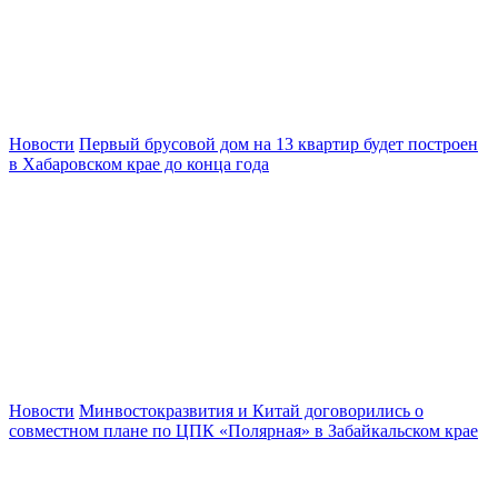
Новости
Первый брусовой дом на 13 квартир будет построен
в Хабаровском крае до конца года
Новости
Минвостокразвития и Китай договорились о
совместном плане по ЦПК «Полярная» в Забайкальском крае