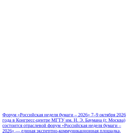
Форум «Российская неделя бумаги – 2026»
7–9 октября 2026
года в Конгресс-центре МГТУ им. Н. Э. Баумана (г. Москва)
состоится отраслевой форум «Российская неделя бумаги –
2026» — единая экспертно-коммуникационная площадка,