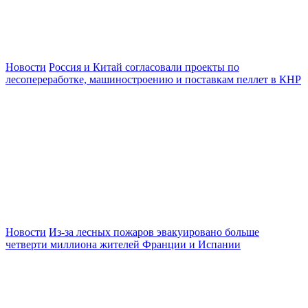
Новости
Россия и Китай согласовали проекты по
лесопереработке, машиностроению и поставкам пеллет в КНР
Новости
Из-за лесных пожаров эвакуировано больше
четверти миллиона жителей Франции и Испании