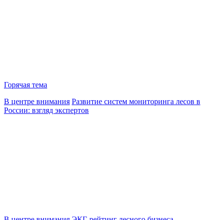
Горячая тема
В центре внимания
Развитие систем мониторинга лесов в
России: взгляд экспертов
В центре внимания
ЭКГ-рейтинг лесного бизнеса