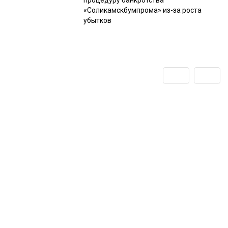
процедуру банкротства
«Соликамскбумпрома» из-за роста
убытков