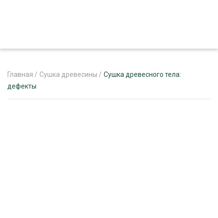
Главная
/
Сушка древесины
/
Сушка древесного тела:
дефекты
ЖУРНАЛ «ЛЕСНОЙ КОМПЛЕКС»
О ПРОЕКТЕ
РЕКЛАМОДАТЕЛЯМ
ЛЕСНОЕ ХОЗЯЙСТВО
ЭКСПЕРТНОЕ МНЕНИЕ
ЛЕСОЗАГОТОВКА