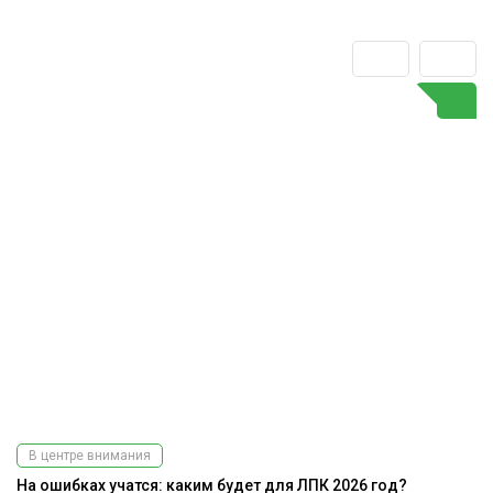
В центре внимания
На ошибках учатся: каким будет для ЛПК 2026 год?
К