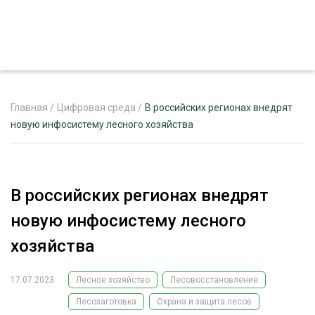
Главная
/
Цифровая среда
/
В российских регионах внедрят
новую инфосистему лесного хозяйства
ЖУРНАЛ «ЛЕСНОЙ КОМПЛЕКС»
О ПРОЕКТЕ
В российских регионах внедрят
РЕКЛАМОДАТЕЛЯМ
новую инфосистему лесного
хозяйства
17.07.2023
Лесное хозяйство
Лесовосстановление
ЛЕСНОЕ ХОЗЯЙСТВО
ЭКСПЕРТНОЕ МНЕНИЕ
Лесозаготовка
Охрана и защита лесов
ЛЕСОЗАГОТОВКА