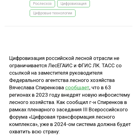
Рослесхоз
Цифровизация
ОБРАБОТКА ДРЕВЕСИНЫ
Цифровые технологии
ЦИФРОВАЯ СРЕДА
РУБРИКИ
БИОЭНЕРГЕТИКА
ТЕМАТИЧЕСКИЕ ПРОЕКТЫ
ЛЕСОВОССТАНОВЛЕНИЕ И ЗАЩИТА
ЛОГИСТИКА
Цифровизация российской лесной отрасли не
ПОДБОРКИ СТАТЕЙ
ПРОИЗВОДСТВО ДРЕВЕСНЫХ ПЛИТ
ограничивается ЛесЕГАИС и ФГИС ЛК. ТАСС со
ссылкой на заместителя руководителя
ЦБП
Федерального агентства лесного хозяйства
Вячеслава Спиренкова
сообщает
, что в 63
КОМПЛЕКСНАЯ ПЕРЕРАБОТКА
регионах в 2023 году внедрят новую инфосистему
лесного хозяйства. Как сообщил г-н Спиренков в
ЛЕСОПИЛЕНИЕ
рамках пленарного заседания III Всероссийского
ДЕРЕВЯННОЕ ДОМОСТРОЕНИЕ
форума «Цифровая трансформация лесного
комплекса», уже в 2024-ом система должна будет
БЕЗОПАСНОЕ ПРОИЗВОДСТВО
охватить всю страну:
СОРТИРОВКА ДРЕВЕСИНЫ