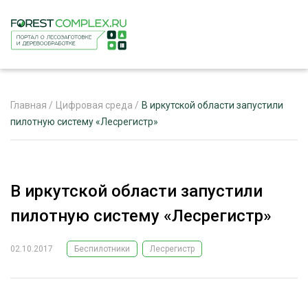
Главная
/
Цифровая среда
/
В иркутской области запустили
пилотную систему «Лесрегистр»
ЖУРНАЛ «ЛЕСНОЙ КОМПЛЕКС»
О ПРОЕКТЕ
В иркутской области запустили
РЕКЛАМОДАТЕЛЯМ
пилотную систему «Лесрегистр»
02.10.2017
Беспилотники
Лесрегистр
ЛЕСНОЕ ХОЗЯЙСТВО
ЭКСПЕРТНОЕ МНЕНИЕ
ЛЕСОЗАГОТОВКА