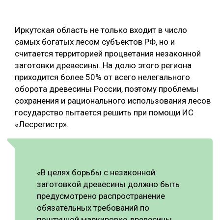
ОБРАБОТКА ДРЕВЕСИНЫ
Иркутская область не только входит в число
ЦИФРОВАЯ СРЕДА
РУБРИКИ
самых богатых лесом субъектов РФ, но и
БИОЭНЕРГЕТИКА
считается территорией процветания незаконной
ТЕМАТИЧЕСКИЕ ПРОЕКТЫ
заготовки древесины. На долю этого региона
ЛЕСОВОССТАНОВЛЕНИЕ И ЗАЩИТА
приходится более 50% от всего нелегального
ЛОГИСТИКА
оборота древесины России, поэтому проблемы
ПОДБОРКИ СТАТЕЙ
сохранения и рационального использования лесов
ПРОИЗВОДСТВО ДРЕВЕСНЫХ ПЛИТ
государство пытается решить при помощи ИС
ЦБП
«Лесрегистр».
КОМПЛЕКСНАЯ ПЕРЕРАБОТКА
ЛЕСОПИЛЕНИЕ
«В целях борьбы с незаконной
ДЕРЕВЯННОЕ ДОМОСТРОЕНИЕ
заготовкой древесины должно быть
предусмотрено распространение
БЕЗОПАСНОЕ ПРОИЗВОДСТВО
обязательных требований по
СОРТИРОВКА ДРЕВЕСИНЫ
поштучной маркировке древесины