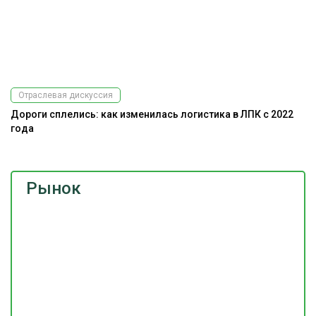
Отраслевая дискуссия
Дороги сплелись: как изменилась логистика в ЛПК с 2022
Э
года
ис
Рынок