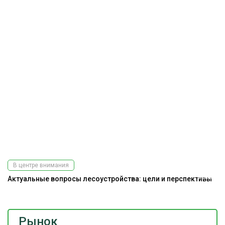
В центре внимания
Актуальные вопросы лесоустройства: цели и перспективы
Подпишитесь
на наш
телеграм-канал
Рынок