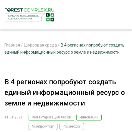
Главная
/
Цифровая среда
/
В 4 регионах попробуют создать
единый информационный ресурс о земле и недвижимости
ЖУРНАЛ «ЛЕСНОЙ КОМПЛЕКС»
О ПРОЕКТЕ
В 4 регионах попробуют создать
РЕКЛАМОДАТЕЛЯМ
единый информационный ресурс о
земле и недвижимости
11.01.2021
Инвентаризация лесов
Инновации
ЛЕСНОЕ ХОЗЯЙСТВО
ЭКСПЕРТНОЕ МНЕНИЕ
Минпромторг
Рослесхоз
ЛЕСОЗАГОТОВКА