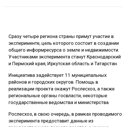
ОБРАБОТКА ДРЕВЕСИНЫ
ЦИФРОВАЯ СРЕДА
РУБРИКИ
БИОЭНЕРГЕТИКА
Сразу четыре региона страны примут участие в
ТЕМАТИЧЕСКИЕ ПРОЕКТЫ
ЛЕСОВОССТАНОВЛЕНИЕ И ЗАЩИТА
эксперименте, цель которого состоит в создании
ЛОГИСТИКА
общего информресурса о земле и недвижимости.
ПОДБОРКИ СТАТЕЙ
Участниками эксперимента станут Краснодарский
ПРОИЗВОДСТВО ДРЕВЕСНЫХ ПЛИТ
и Пермский края, Иркутская область и Татарстан.
ЦБП
Инициатива задействует 11 муниципальных
районов и городских округов. Помощь в
КОМПЛЕКСНАЯ ПЕРЕРАБОТКА
реализации проекта окажут Рослесхоз, а также
ЛЕСОПИЛЕНИЕ
региональные органы госвласти, некоторые
государственные ведомства и министерства.
ДЕРЕВЯННОЕ ДОМОСТРОЕНИЕ
Рослесхоз, в свою очередь, в рамках проводимого
БЕЗОПАСНОЕ ПРОИЗВОДСТВО
эксперимента предоставит данные из
СОРТИРОВКА ДРЕВЕСИНЫ