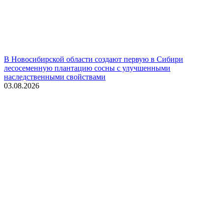
В Новосибирской области создают первую в Сибири
лесосеменную плантацию сосны с улучшенными
наследственными свойствами
03.08.2026