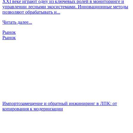
XXI веке играют одну из ключевых ролей в мониторинге и
управлении лесными экосистемами. Инновационные методы
позволяют обрабатывать и...
Читать далее...
Рынок
Рынок
Импортозамещение и обратный инжиниринг в ЛПК: от
копирования к модернизации