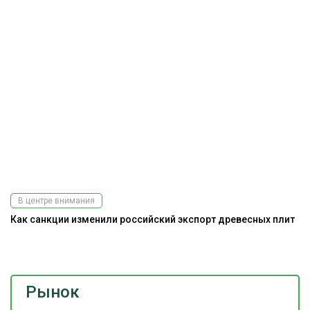
В центре внимания
Как санкции изменили российский экспорт древесных плит
Э
Рынок