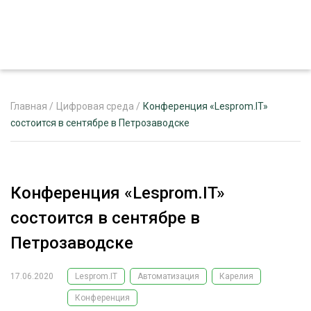
Главная
/
Цифровая среда
/
Конференция «Lesprom.IT»
состоится в сентябре в Петрозаводске
ЖУРНАЛ «ЛЕСНОЙ КОМПЛЕКС»
О ПРОЕКТЕ
Конференция «Lesprom.IT»
РЕКЛАМОДАТЕЛЯМ
состоится в сентябре в
Петрозаводске
17.06.2020
Lesprom.IT
Автоматизация
Карелия
ЛЕСНОЕ ХОЗЯЙСТВО
ЭКСПЕРТНОЕ МНЕНИЕ
Конференция
ЛЕСОЗАГОТОВКА