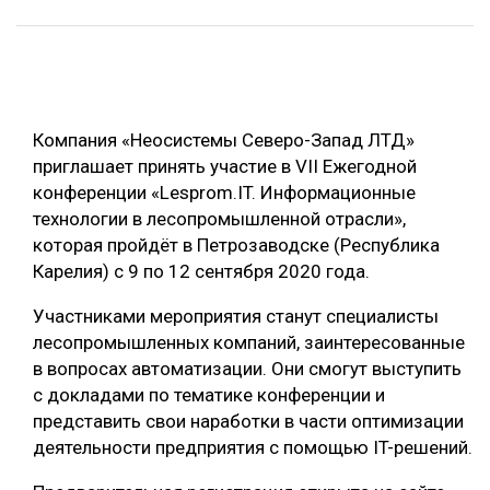
ОБРАБОТКА ДРЕВЕСИНЫ
ЦИФРОВАЯ СРЕДА
РУБРИКИ
БИОЭНЕРГЕТИКА
Компания «Неосистемы Северо-Запад ЛТД»
ТЕМАТИЧЕСКИЕ ПРОЕКТЫ
ЛЕСОВОССТАНОВЛЕНИЕ И ЗАЩИТА
приглашает принять участие в VII Ежегодной
ЛОГИСТИКА
конференции «Lesprom.IT. Информационные
ПОДБОРКИ СТАТЕЙ
технологии в лесопромышленной отрасли»,
ПРОИЗВОДСТВО ДРЕВЕСНЫХ ПЛИТ
которая пройдёт в Петрозаводске (Республика
ЦБП
Карелия) с 9 по 12 сентября 2020 года.
Участниками мероприятия станут специалисты
КОМПЛЕКСНАЯ ПЕРЕРАБОТКА
лесопромышленных компаний, заинтересованные
ЛЕСОПИЛЕНИЕ
в вопросах автоматизации. Они смогут выступить
с докладами по тематике конференции и
ДЕРЕВЯННОЕ ДОМОСТРОЕНИЕ
представить свои наработки в части оптимизации
БЕЗОПАСНОЕ ПРОИЗВОДСТВО
деятельности предприятия с помощью IT-решений.
СОРТИРОВКА ДРЕВЕСИНЫ