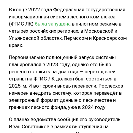
ОБРАБОТКА ДРЕВЕСИНЫ
В конце 2022 года Федеральная государственная
информационная система лесного комплекса
ЦИФРОВАЯ СРЕДА
РУБРИКИ
(ФГИС ЛК)
была запущена
в пилотном режиме в
БИОЭНЕРГЕТИКА
четырёх российских регионах: в Московской и
Ульяновской областях, Пермском и Красноярском
ТЕМАТИЧЕСКИЕ ПРОЕКТЫ
ЛЕСОВОССТАНОВЛЕНИЕ И ЗАЩИТА
краях.
ЛОГИСТИКА
ПОДБОРКИ СТАТЕЙ
Первоначально полноценный запуск системы
ПРОИЗВОДСТВО ДРЕВЕСНЫХ ПЛИТ
планировался в 2023 году, однако его было
решено отложить на два года — переход всей
ЦБП
страны на ФГИС ЛК должен был состояться в
2025-м. И вот сроки вновь перенесли: Рослесхоз
КОМПЛЕКСНАЯ ПЕРЕРАБОТКА
намерен внедрить систему, которая переведёт в
ЛЕСОПИЛЕНИЕ
электронный формат данные о лесничестве и
границах лесного фонда, уже в 2024 году.
ДЕРЕВЯННОЕ ДОМОСТРОЕНИЕ
О планах ведомства сообщил его руководитель
БЕЗОПАСНОЕ ПРОИЗВОДСТВО
Иван Советников в рамках выступления на
СОРТИРОВКА ДРЕВЕСИНЫ