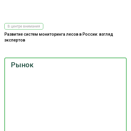
В центре внимания
Развитие систем мониторинга лесов в России: взгляд
На
экспертов
Рынок