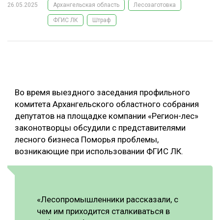
26.05.2025
Архангельская область
Лесозаготовка
ОБРАБОТКА ДРЕВЕСИНЫ
ФГИС ЛК
Штраф
ЦИФРОВАЯ СРЕДА
РУБРИКИ
БИОЭНЕРГЕТИКА
ТЕМАТИЧЕСКИЕ ПРОЕКТЫ
ЛЕСОВОССТАНОВЛЕНИЕ И ЗАЩИТА
ЛОГИСТИКА
Во время выездного заседания профильного
ПОДБОРКИ СТАТЕЙ
ПРОИЗВОДСТВО ДРЕВЕСНЫХ ПЛИТ
комитета Архангельского областного собрания
депутатов на площадке компании «Регион-лес»
ЦБП
законотворцы обсудили с представителями
лесного бизнеса Поморья проблемы,
КОМПЛЕКСНАЯ ПЕРЕРАБОТКА
возникающие при использовании ФГИС ЛК.
ЛЕСОПИЛЕНИЕ
ДЕРЕВЯННОЕ ДОМОСТРОЕНИЕ
«Лесопромышленники рассказали, с
БЕЗОПАСНОЕ ПРОИЗВОДСТВО
чем им приходится сталкиваться в
СОРТИРОВКА ДРЕВЕСИНЫ