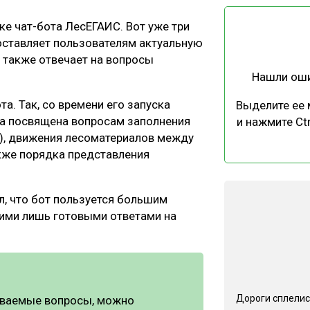
ЕВЕСИНЫ
РЫНОК
ке чат-бота ЛесЕГАИС. Вот уже три
ПРОИЗВОДСТВО
ТЕХНОЛОГИИ
ставляет пользователям актуальную
ОТРАСЛЕВАЯ ДИСКУССИЯ
 также отвечает на вопросы
Нашли ош
а. Так, со времени его запуска
Выделите ее
ла посвящена вопросам заполнения
и нажмите Ctr
), движения лесоматериалов между
кже порядка представления
КАЛЕНДАРЬ ВЫСТАВОК
, что бот пользуется большим
ними лишь готовыми ответами на
Дороги сплелис
аваемые вопросы, можно