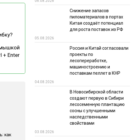
06.08.2026
РЫНКИ СБЫТА
Снижение запасов
пиломатериалов в портах
В УСЛОВИЯХ САНКЦИЙ
Китая создаёт потенциал
для роста поставок из РФ
ибку?
05.08.2026
 мышкой
Россия и Китай согласовали
проекты по
l + Enter
лесопереработке,
машиностроению и
поставкам пеллет в КНР
ИТОГИ МЕРОПРИЯТИЙ
04.08.2026
В Новосибирской области
создают первую в Сибири
лесосеменную плантацию
сосны с улучшенными
наследственными
свойствами
03.08.2026
ь: как