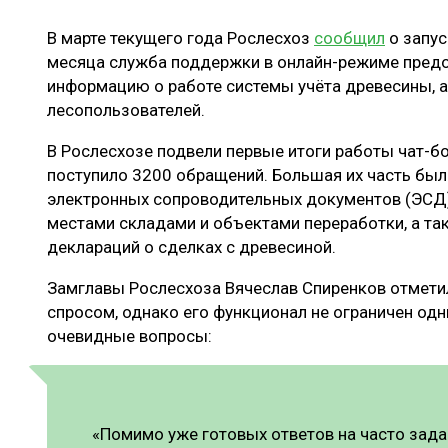
ЛЕСОВОССТАНОВЛЕНИЕ И ЗАЩИТА
СУШКА ДР
В марте текущего года Рослесхоз
сообщил
о запус
ЛОГИСТИКА
МЕБЕЛЬНОЕ 
месяца служба поддержки в онлайн-режиме предо
ПРОИЗВОДСТВО ДРЕВЕСНЫХ ПЛИТ
информацию о работе системы учёта древесины, а
лесопользователей.
ЦБП
В Рослесхозе подвели первые итоги работы чат-бот
поступило 3200 обращений. Большая их часть бы
электронных сопроводительных документов (ЭСД
ЭКСПЕРТНОЕ МНЕНИЕ
местами складами и объектами переработки, а та
деклараций о сделках с древесиной.
Замглавы Рослесхоза Вячеслав Спиренков отметил
спросом, однако его функционал не ограничен од
очевидные вопросы:
«Помимо уже готовых ответов на часто зад