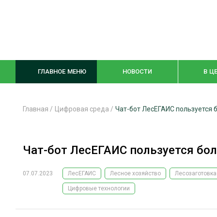
ГЛАВНОЕ МЕНЮ
НОВОСТИ
В Ц
Главная
/
Цифровая среда
/
Чат-бот ЛесЕГАИС пользуется
ЛЕСНОЕ ХОЗЯЙСТВО
КОМПЛЕКСНА
Чат-бот ЛесЕГАИС пользуется бо
ЛЕСОЗАГОТОВКА
ЛЕСОПИЛЕНИ
ОБРАБОТКА ДРЕВЕСИНЫ
ДЕРЕВЯНН
07.07.2023
ЛесЕГАИС
Лесное хозяйство
Лесозаготовка
ЦИФРОВАЯ СРЕДА
БЕЗОПАСНОЕ
Цифровые технологии
БИОЭНЕРГЕТИКА
СОРТИРОВКА