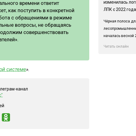
изменилась лог
еального времени ответит
ЛПК с 2022 года
т, как поступить в конкретной
абота с обращениями в режиме
Чёрная полоса дл
ельные вопросы, не обращаясь
лесопромышленн
продолжим совершенствовать
началась весной 2
ателей».
Читать онлайн
ной системе
».
елеграм-канал
с"
ей