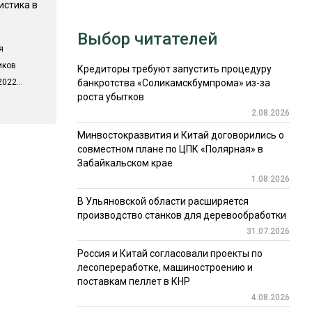
истика в
Выбор читателей
я
иков
Кредиторы требуют запустить процедуру
022...
банкротства «Соликамскбумпрома» из-за
роста убытков
2.08.2026
Минвостокразвития и Китай договорились о
совместном плане по ЦПК «Полярная» в
Забайкальском крае
1.08.2026
В Ульяновской области расширяется
производство станков для деревообработки
31.07.2026
Россия и Китай согласовали проекты по
лесопереработке, машиностроению и
поставкам пеллет в КНР
4.08.2026