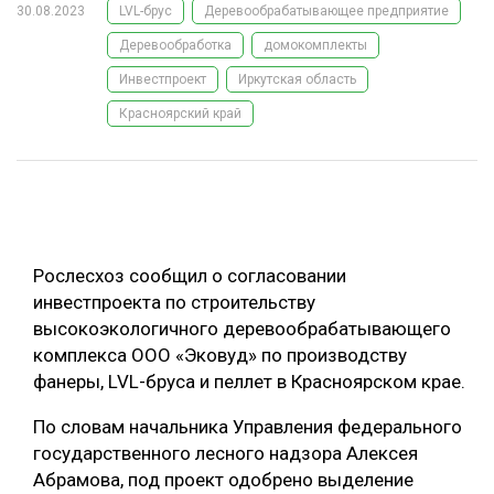
30.08.2023
LVL-брус
Деревообрабатывающее предприятие
ОБРАБОТКА ДРЕВЕСИНЫ
Деревообработка
домокомплекты
ЦИФРОВАЯ СРЕДА
РУБРИКИ
Инвестпроект
Иркутская область
БИОЭНЕРГЕТИКА
Красноярский край
ТЕМАТИЧЕСКИЕ ПРОЕКТЫ
ЛЕСОВОССТАНОВЛЕНИЕ И ЗАЩИТА
ЛОГИСТИКА
ПОДБОРКИ СТАТЕЙ
ПРОИЗВОДСТВО ДРЕВЕСНЫХ ПЛИТ
ЦБП
Рослесхоз сообщил о согласовании
инвестпроекта по строительству
высокоэкологичного деревообрабатывающего
КОМПЛЕКСНАЯ ПЕРЕРАБОТКА
комплекса ООО «Эковуд» по производству
ЛЕСОПИЛЕНИЕ
фанеры, LVL-бруса и пеллет в Красноярском крае.
ДЕРЕВЯННОЕ ДОМОСТРОЕНИЕ
По словам начальника Управления федерального
БЕЗОПАСНОЕ ПРОИЗВОДСТВО
государственного лесного надзора Алексея
Абрамова, под проект одобрено выделение
СОРТИРОВКА ДРЕВЕСИНЫ