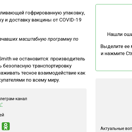
ЕВЕСИНЫ
РЫНОК
авливающей гофрированную упаковку,
ПРОИЗВОДСТВО
ТЕХНОЛОГИИ
у и доставку вакцины от COVID-19
ОТРАСЛЕВАЯ ДИСКУССИЯ
Нашли ош
 начавших масштабную программу по
Выделите ее
и нажмите Ctr
Smith не остановится: производитель
ь безопасную транспортировку
КАЛЕНДАРЬ ВЫСТАВОК
лаживать тесное взаимодействие как
купателями по всему миру.
елеграм-канал
с"
ей
Актуальные во