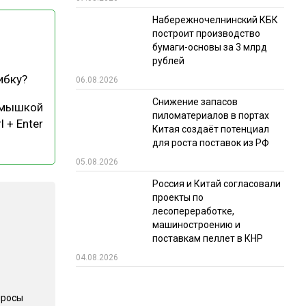
Набережночелнинский КБК
РЫНКИ СБЫТА
построит производство
В УСЛОВИЯХ САНКЦИЙ
бумаги-основы за 3 млрд
рублей
ибку?
06.08.2026
Снижение запасов
 мышкой
пиломатериалов в портах
l + Enter
Китая создаёт потенциал
для роста поставок из РФ
05.08.2026
ИТОГИ МЕРОПРИЯТИЙ
Россия и Китай согласовали
проекты по
лесопереработке,
машиностроению и
поставкам пеллет в КНР
04.08.2026
просы