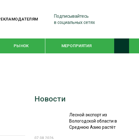
Подписывайтесь
РЕКЛАМОДАТЕЛЯМ
в социальных сетях
РЫНОК
МЕРОПРИЯТИЯ
ТЕМАТИЧЕСКИЕ ПРОЕКТЫ
ЛЕСДРЕВМАШ 2022
Новости
WOODEX-2021
Лесной экспорт из
ПОДБОРКИ СТАТЕЙ
Вологодской области в
Среднюю Азию растёт
СУШКА ДРЕВЕСИНЫ
07.08.2026