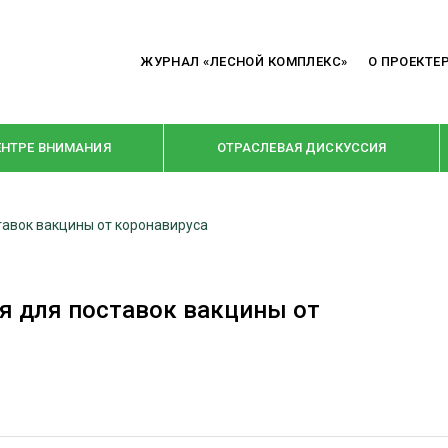
ЖУРНАЛ «ЛЕСНОЙ КОМПЛЕКС»
О ПРОЕКТЕ
ЕНТРЕ ВНИМАНИЯ
ОТРАСЛЕВАЯ ДИСКУССИЯ
ставок вакцины от коронавируса
РУБРИКИ
Я ПЕРЕРАБОТКА
НОВОСТИ
ся для поставок вакцины от
Е
КРУПНЫМ ПЛАНОМ
ОЕ ДОМОСТРОЕНИЕ
ВЗГЛЯД ИЗНУТРИ
 ПРОИЗВОДСТВО
В ЦЕНТРЕ ВНИМАНИЯ
 ДРЕВЕСИНЫ
ПРЕДПРИЯТИЯ ЛПК