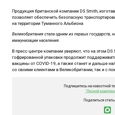
ЛЕСОВОССТАНОВЛЕНИЕ И ЗАЩИТА
СУШКА ДР
Продукция британской компании DS Smith, изгот
ЛОГИСТИКА
МЕБЕЛЬНОЕ 
позволяет обеспечить безопасную транспортировк
ПРОИЗВОДСТВО ДРЕВЕСНЫХ ПЛИТ
на территории Туманного Альбиона.
ЦБП
Великобритания стала одним из первых государств,
иммунизации населения.
В пресс-центре компании уверяют, что на этом DS 
ЭКСПЕРТНОЕ МНЕНИЕ
гофрированной упаковки продолжит поддерживат
вакцины от COVID-19, а также станет и дальше на
со своими клиентами в Великобритании, так и с по
Подпишитесь на новостной т
"Лесной комплек
Поделиться стать