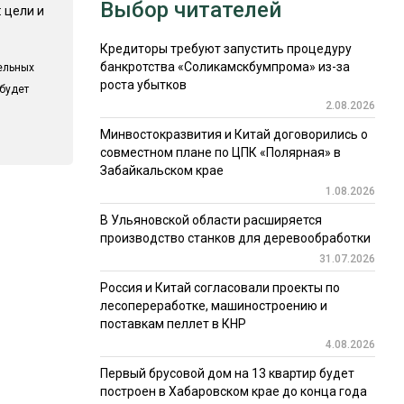
Выбор читателей
 цели и
Кредиторы требуют запустить процедуру
банкротства «Соликамскбумпрома» из-за
ельных
роста убытков
 будет
2.08.2026
Минвостокразвития и Китай договорились о
совместном плане по ЦПК «Полярная» в
Забайкальском крае
1.08.2026
В Ульяновской области расширяется
производство станков для деревообработки
31.07.2026
Россия и Китай согласовали проекты по
лесопереработке, машиностроению и
поставкам пеллет в КНР
4.08.2026
Первый брусовой дом на 13 квартир будет
построен в Хабаровском крае до конца года