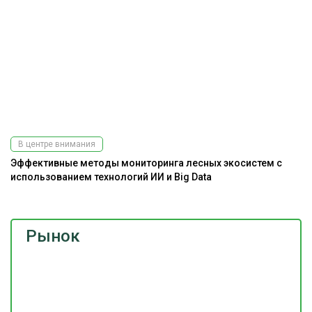
В центре внимания
Эффективные методы мониторинга лесных экосистем с
До
использованием технологий ИИ и Big Data
г
Рынок