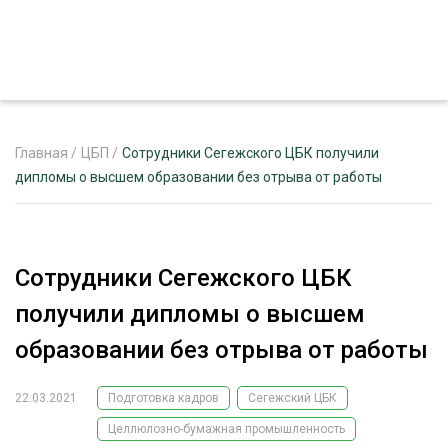
Главная
/
ЦБП
/
Сотрудники Сегежского ЦБК получили
дипломы о высшем образовании без отрыва от работы
ЖУРНАЛ «ЛЕСНОЙ КОМПЛЕКС»
О ПРОЕКТЕ
Сотрудники Сегежского ЦБК
РЕКЛАМОДАТЕЛЯМ
получили дипломы о высшем
образовании без отрыва от работы
22.03.2021
Подготовка кадров
Сегежский ЦБК
ЛЕСНОЕ ХОЗЯЙСТВО
ЭКСПЕРТНОЕ МНЕНИЕ
Целлюлозно-бумажная промышленность
ЛЕСОЗАГОТОВКА