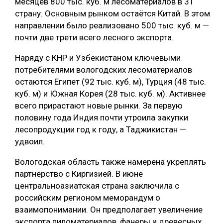
месяцев 800 тыс. куб. м лесоматериалов в 31
страну. Основным рынком остаётся Китай. В этом
направлении было реализовано 500 тыс. куб. м —
почти две трети всего лесного экспорта.
Наряду с КНР и Узбекистаном ключевыми
потребителями вологодских лесоматериалов
остаются Египет (92 тыс. куб. м), Турция (48 тыс.
куб. м) и Южная Корея (28 тыс. куб. м). Активнее
всего прирастают новые рынки. За первую
половину года Индия почти утроила закупки
лесопродукции год к году, а Таджикистан —
удвоил.
Вологодская область также намерена укреплять
партнёрство с Киргизией. В июне
центральноазиатская страна заключила с
российским регионом меморандум о
взаимопонимании. Он предполагает увеличение
экспорта пиломатериалов, фанеры и древесных