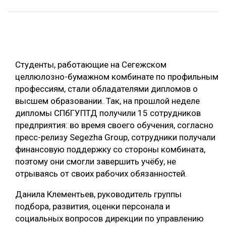
ОБРАБОТКА ДРЕВЕСИНЫ
ЦИФРОВАЯ СРЕДА
РУБРИКИ
БИОЭНЕРГЕТИКА
Студенты, работающие на Сегежском
ТЕМАТИЧЕСКИЕ ПРОЕКТЫ
ЛЕСОВОССТАНОВЛЕНИЕ И ЗАЩИТА
целлюлозно-бумажном комбинате по профильным
ЛОГИСТИКА
профессиям, стали обладателями дипломов о
ПОДБОРКИ СТАТЕЙ
высшем образовании. Так, на прошлой неделе
ПРОИЗВОДСТВО ДРЕВЕСНЫХ ПЛИТ
дипломы СПбГУПТД получили 15 сотрудников
ЦБП
предприятия: во время своего обучения, согласно
пресс-релизу Segezha Group, сотрудники получали
финансовую поддержку со стороны комбината,
КОМПЛЕКСНАЯ ПЕРЕРАБОТКА
поэтому они смогли завершить учёбу, не
ЛЕСОПИЛЕНИЕ
отрываясь от своих рабочих обязанностей.
ДЕРЕВЯННОЕ ДОМОСТРОЕНИЕ
Данила Клементьев, руководитель группы
БЕЗОПАСНОЕ ПРОИЗВОДСТВО
подбора, развития, оценки персонала и
социальных вопросов дирекции по управлению
СОРТИРОВКА ДРЕВЕСИНЫ