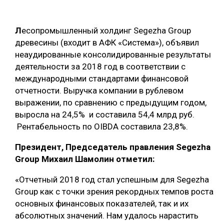
ОБРАБОТКА ДРЕВЕСИНЫ
Л
есопромышленный холдинг Segezha Group
ЦИФРОВАЯ СРЕДА
РУБРИКИ
древесины (входит в АФК «Система»), объявил
БИОЭНЕРГЕТИКА
неаудированные консолидированные результаты
ТЕМАТИЧЕСКИЕ ПРОЕКТЫ
деятельности за 2018 год в соответствии с
ЛЕСОВОССТАНОВЛЕНИЕ И ЗАЩИТА
международными стандартами финансовой
ЛОГИСТИКА
отчетности. Выручка компании в рублевом
ПОДБОРКИ СТАТЕЙ
выражении, по сравнению с предыдущим годом,
ПРОИЗВОДСТВО ДРЕВЕСНЫХ ПЛИТ
выросла на 24,5% и составила 54,4 млрд руб.
ЦБП
Рентабельность по OIBDA составила 23,8%.
Президент, Председатель правления Segezha
КОМПЛЕКСНАЯ ПЕРЕРАБОТКА
Group Михаил Шамолин отметил:
ЛЕСОПИЛЕНИЕ
«Отчетный 2018 год стал успешным для Segezha
ДЕРЕВЯННОЕ ДОМОСТРОЕНИЕ
Group как с точки зрения рекордных темпов роста
основных финансовых показателей, так и их
БЕЗОПАСНОЕ ПРОИЗВОДСТВО
абсолютных значений. Нам удалось нарастить
СОРТИРОВКА ДРЕВЕСИНЫ