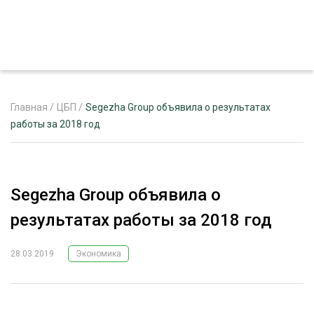
Главная
/
ЦБП
/
Segezha Group объявила о результатах
работы за 2018 год
ЖУРНАЛ «ЛЕСНОЙ КОМПЛЕКС»
О ПРОЕКТЕ
Segezha Group объявила о
РЕКЛАМОДАТЕЛЯМ
результатах работы за 2018 год
28.03.2019
Экономика
ЛЕСНОЕ ХОЗЯЙСТВО
ЭКСПЕРТНОЕ МНЕНИЕ
ЛЕСОЗАГОТОВКА