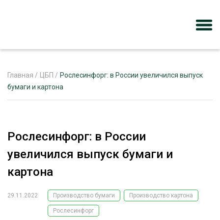
Главная
/
ЦБП
/
Рослесинфорг: в России увеличился выпуск
бумаги и картона
ЖУРНАЛ «ЛЕСНОЙ КОМПЛЕКС»
О ПРОЕКТЕ
Рослесинфорг: в России
РЕКЛАМОДАТЕЛЯМ
увеличился выпуск бумаги и
картона
29.11.2022
Производство бумаги
Производство картона
ЛЕСНОЕ ХОЗЯЙСТВО
ЭКСПЕРТНОЕ МНЕНИЕ
Рослесинфорг
ЛЕСОЗАГОТОВКА