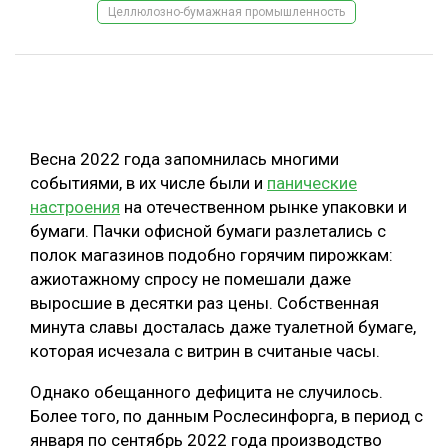
Целлюлозно-бумажная промышленность
ОБРАБОТКА ДРЕВЕСИНЫ
ЦИФРОВАЯ СРЕДА
РУБРИКИ
БИОЭНЕРГЕТИКА
ТЕМАТИЧЕСКИЕ ПРОЕКТЫ
ЛЕСОВОССТАНОВЛЕНИЕ И ЗАЩИТА
Весна 2022 года запомнилась многими
ЛОГИСТИКА
событиями, в их числе были и
панические
ПОДБОРКИ СТАТЕЙ
настроения
на отечественном рынке упаковки и
ПРОИЗВОДСТВО ДРЕВЕСНЫХ ПЛИТ
бумаги. Пачки офисной бумаги разлетались с
ЦБП
полок магазинов подобно горячим пирожкам:
ажиотажному спросу не помешали даже
КОМПЛЕКСНАЯ ПЕРЕРАБОТКА
выросшие в десятки раз цены. Собственная
минута славы досталась даже туалетной бумаге,
ЛЕСОПИЛЕНИЕ
которая исчезала с витрин в считаные часы.
ДЕРЕВЯННОЕ ДОМОСТРОЕНИЕ
Однако обещанного дефицита не случилось.
БЕЗОПАСНОЕ ПРОИЗВОДСТВО
Более того, по данным Рослесинфорга, в период с
января по сентябрь 2022 года производство
СОРТИРОВКА ДРЕВЕСИНЫ