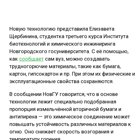
ОБРАБОТКА ДРЕВЕСИНЫ
ЦИФРОВАЯ СРЕДА
РУБРИКИ
Новую технологию представила Елизавета
БИОЭНЕРГЕТИКА
Щербинина, студентка третьего курса Института
ТЕМАТИЧЕСКИЕ ПРОЕКТЫ
ЛЕСОВОССТАНОВЛЕНИЕ И ЗАЩИТА
биотехнологий и химического инжиниринга
Новгородского госуниверситета. С её помощью,
ЛОГИСТИКА
как
сообщает
сам вуз, можно создавать
ПОДБОРКИ СТАТЕЙ
ПРОИЗВОДСТВО ДРЕВЕСНЫХ ПЛИТ
трудногорючие материалы, такие как бумага,
картон, гипсокартон и пр. При этом их физические и
ЦБП
эксплуатационные свойства сохраняются.
КОМПЛЕКСНАЯ ПЕРЕРАБОТКА
В сообщении НовГУ говорится, что в основе
технологии лежит специально подобранная
ЛЕСОПИЛЕНИЕ
пропорция измельчённой вторичной бумаги и
ДЕРЕВЯННОЕ ДОМОСТРОЕНИЕ
антипирена — это химическое соединение может
повышать устойчивость различных материалов к
БЕЗОПАСНОЕ ПРОИЗВОДСТВО
огню. Оно снижает скорость возгорания и
СОРТИРОВКА ДРЕВЕСИНЫ
температуру горения.