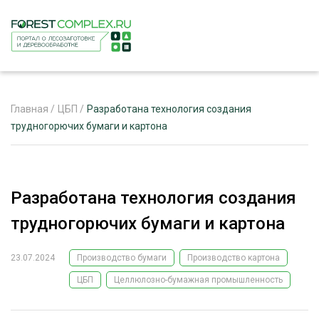
Главная
/
ЦБП
/
Разработана технология создания
трудногорючих бумаги и картона
ЖУРНАЛ «ЛЕСНОЙ КОМПЛЕКС»
О ПРОЕКТЕ
Разработана технология создания
РЕКЛАМОДАТЕЛЯМ
трудногорючих бумаги и картона
23.07.2024
Производство бумаги
Производство картона
ЦБП
Целлюлозно-бумажная промышленность
ЛЕСНОЕ ХОЗЯЙСТВО
ЭКСПЕРТНОЕ МНЕНИЕ
ЛЕСОЗАГОТОВКА